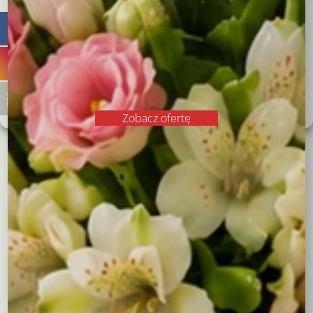
Zgadzam się
Odrzucam
Zobacz preferencje
Polityka plików cookies
Polityka prywatności
Zobacz ofertę
Różowe róże w pudełku
Okazały bukiet w
pudełku
299,00
zł
212,00
zł
Wybierz opcje
Wybierz opcje