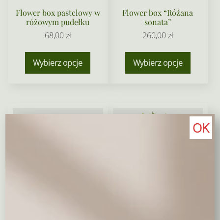
Flower box pastelowy w
Flower box “Różana
różowym pudełku
sonata”
68,00
zł
260,00
zł
Wybierz opcje
Wybierz opcje
OK
Pastelowy flower box z
Błękitny flower box