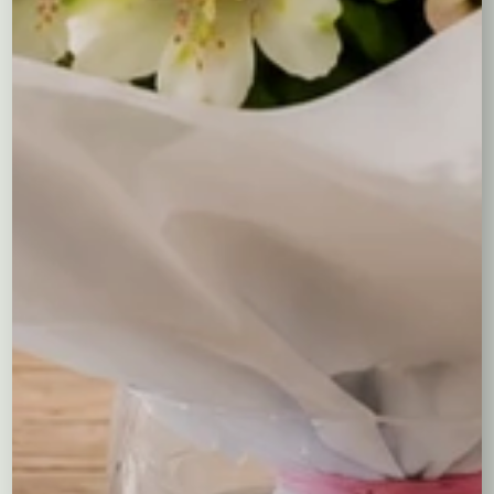
1
2
→
Flower boxy to elegancka i nowoczesna forma wręczania
kwiatów, która łączy w sobie piękno tradycyjnych
bukietów z oryginalnością stylowych opakowań. W naszej
kwiaciarni internetowej oferujemy bogaty wybór
kompozycji kwiatowych zamkniętych w dekoracyjnych
pudełkach, które idealnie sprawdzają się na różne okazje
– od romantycznych gestów po formalne uroczystości.
Zalety Flower Boxów:
Estetyka i elegancja
– Kwiaty w pudełku prezentują
się wyjątkowo szykownie i są gotowe do wręczenia
bez potrzeby dodatkowego pakowania.
Trwałość
– Dzięki specjalnym gąbkom florystycznym
umieszczonym w pudełku, kwiaty dłużej zachowują