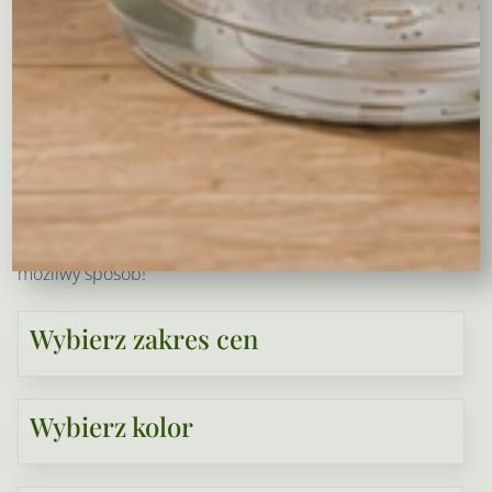
gustu obdarowywanej osoby. Dzięki naszej sprawnej
logistyce, zapewniamy
dostawę na terenie Krakowa i
najbliższej okolicy
– kwiaty mogą być dostarczone nawet
w dniu zamówienia. Wystarczy wskazać adres, a my
zajmiemy się resztą, dbając o to, aby kwiaty dotarły
świeże i w idealnym stanie.
Dzięki naszej usłudze masz pewność, że wywołasz
uśmiech na twarzy swoich bliskich w najpiękniejszy
możliwy sposób!
Wybierz zakres cen
Wybierz kolor