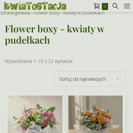
Skip
Koszyk
Search
Items
0
to
M
in
Strona główna
-
Flower boxy - kwiaty w pudełkach
Toggle
To
Cart
content
Flower boxy - kwiaty w
pudełkach
Posortowane
Wyświetlanie 1–16 z 22 wyników
według
najnowszych