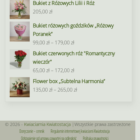
Bukiet z Różowych Lilii i Róż
od
205,00
zł
95,00 zł
do
Bukiet różowych goździków „Różowy
195,00 zł
Poranek”
Zakres
99,00
zł
–
179,00
zł
cen:
Bukiet czerwonych róż "Romantyczny
od
wieczór"
99,00 zł
Zakres
65,00
zł
–
172,00
zł
do
cen:
Flower box „Subtelna Harmonia”
179,00 zł
od
Zakres
135,00
zł
–
265,00
zł
65,00 zł
cen:
do
od
172,00 zł
135,00 zł
do
© 2026 -
Kwiaciarnia Kwiatostacja
|Wszystkie prawa zastrzeżone
Doręczanie – cennik
Regulamin internetowej kwiaciarni Kwiatostacja
265,00 zł
Odstąpienie od umowy zawartej na odległość
Polityka prywatności