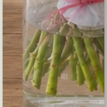
świeżość, co sprawia, że kompozycje cieszą oko
przez dłuższy czas.
Praktyczność
– Flower boxy są wygodne w
użytkowaniu – nie wymagają wazonu ani
dodatkowej pielęgnacji, co czyni je idealnym
wyborem na prezent do biura, domu czy na
przyjęcie.
Oryginalność
– To doskonały wybór dla osób, które
chcą zaskoczyć swoich bliskich czymś nietypowym i
eleganckim, a zarazem praktycznym.
Dostawa w Krakowie i najbliższej
okolicy
Zakup flower boxów w naszej kwiaciarni internetowej to
szybki i wygodny proces. Wystarczy kilka kliknięć, by
wybrać idealną kompozycję, dopasowaną do okazji i