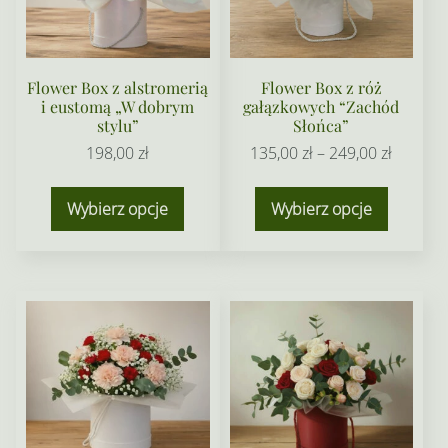
Flower Box z alstromerią
Flower Box z róż
i eustomą „W dobrym
gałązkowych “Zachód
stylu”
Słońca”
Zakres
198,00
zł
135,00
zł
–
249,00
zł
cen:
Ten
od
Wybierz opcje
Wybierz opcje
produkt
135,00 z
ma
do
wiele
249,00 z
wariant
Opcje
można
wybrać
na
stronie