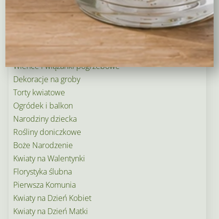
Balony
Tulipany
Kosze upominkowe
Wianki na wieczory panieńskie i nie tylko…
Wielkanoc
Wieńce i wiązanki pogrzebowe
Dekoracje na groby
Torty kwiatowe
Ogródek i balkon
Narodziny dziecka
Rośliny doniczkowe
Boże Narodzenie
Kwiaty na Walentynki
Florystyka ślubna
Pierwsza Komunia
Kwiaty na Dzień Kobiet
Kwiaty na Dzień Matki