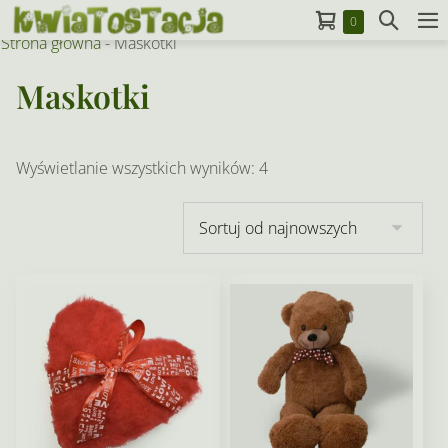
Skip
Koszyk
Search
Items
0
to
M
in
Strona główna
-
Maskotki
Toggle
To
Cart
content
Maskotki
Posortowane
Wyświetlanie wszystkich wyników: 4
według
najnowszych