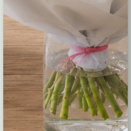
Wybierz zakres cen
Wybierz kolor
Wybierz długość kwiatów
Kompozycje
Bukiety okolicznościowe
Róże
Kreatory bukietów
Flower boxy – kwiaty w pudełkach
Maskotki
Kosze kwiatowe