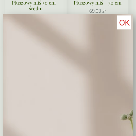
Pluszowy miś 50 cm –
Pluszowy miś – 30 cm
średni
69,00
zł
150,00
zł
OK
Wybierz opcje
Wybierz opcje
Maskotki to coś więcej niż tylko dodatek do prezentu. To
emocje, które można przytulić
i drobny gest, który często
mówi więcej niż kartka z życzeniami. W tej kategorii
znajdziesz pluszowe misie i maskotki, które doskonale
uzupełniają bukiety kwiatów, flower boxy i prezenty na
każdą okazję.
Starannie dobrane modele różnią się wielkością i
charakterem – od mniejszych, subtelnych maskotek po