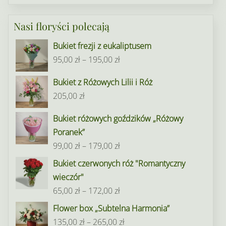
Nasi floryści polecają
Bukiet frezji z eukaliptusem
Zakres
95,00
zł
–
195,00
zł
cen:
Bukiet z Różowych Lilii i Róż
od
205,00
zł
95,00 zł
do
Bukiet różowych goździków „Różowy
195,00 zł
Poranek”
Zakres
99,00
zł
–
179,00
zł
cen:
Bukiet czerwonych róż "Romantyczny
od
wieczór"
99,00 zł
Zakres
65,00
zł
–
172,00
zł
do
cen:
Flower box „Subtelna Harmonia”
179,00 zł
od
Zakres
135,00
zł
–
265,00
zł