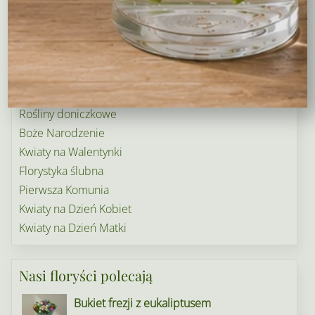
Wieńce i wiązanki pogrzebowe
Dekoracje na groby
Torty kwiatowe
Ogródek i balkon
Narodziny dziecka
Rośliny doniczkowe
Boże Narodzenie
Kwiaty na Walentynki
Florystyka ślubna
Pierwsza Komunia
Kwiaty na Dzień Kobiet
Kwiaty na Dzień Matki
Nasi floryści polecają
Bukiet frezji z eukaliptusem