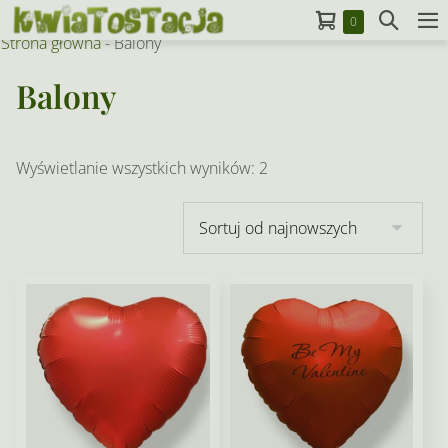
Skip
Koszyk
Search
Items
0
to
M
in
Strona główna
-
Balony
Toggle
To
Cart
content
Balony
Posortowane
Wyświetlanie wszystkich wyników: 2
według
najnowszych