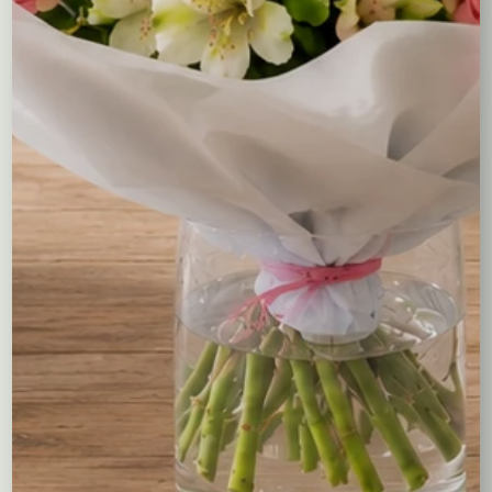
Wybierz długość kwiatów
Kompozycje
Bukiety okolicznościowe
Róże
Kreatory bukietów
Flower boxy – kwiaty w pudełkach
Maskotki
Kosze kwiatowe
Balony
Tulipany
Kosze upominkowe
Wianki na wieczory panieńskie i nie tylko…
Wielkanoc