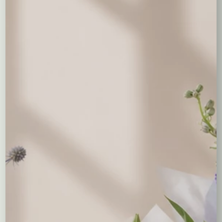
bukietami kwiatów, prezentami i dekoracjami
eventowymi.
Nasza oferta balonów:
Balony z helem
– unoszące się w powietrzu, gotowe
do wręczenia jako niespodzianka
Balony foliowe
– trwałe, dostępne w różnych
kształtach i wzorach
Balony lateksowe
– klasyczne i uniwersalne, idealne na
każdą okazję
Balony z nadrukiem
– personalizowane napisy i grafiki
na specjalne okazje
Balony na każdą okazję:
Walentynki i rocznice
– romantyczne balony w
kształcie serca