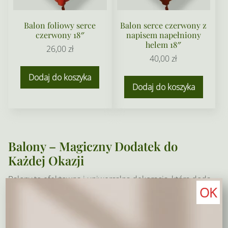
Balon foliowy serce
Balon serce czerwony z
czerwony 18″
napisem napełniony
helem 18″
26,00
zł
40,00
zł
Dodaj do koszyka
Dodaj do koszyka
Balony – Magiczny Dodatek do
Każdej Okazji
Balony to efektowna i uniwersalna dekoracja, która doda
OK
uroku każdej uroczystości! W naszej kwiaciarni
internetowej znajdziesz szeroki wybór
balonów foliowych
i lateksowych
, które doskonale komponują się z