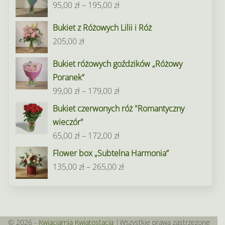
Zakres
95,00
zł
–
195,00
zł
cen:
Bukiet z Różowych Lilii i Róż
od
205,00
zł
95,00 zł
do
Bukiet różowych goździków „Różowy
195,00 zł
Poranek”
Zakres
99,00
zł
–
179,00
zł
cen:
Bukiet czerwonych róż "Romantyczny
od
wieczór"
99,00 zł
Zakres
65,00
zł
–
172,00
zł
do
cen:
Flower box „Subtelna Harmonia”
179,00 zł
od
Zakres
135,00
zł
–
265,00
zł
65,00 zł
cen:
do
od
172,00 zł
135,00 zł
do
© 2026 -
Kwiaciarnia Kwiatostacja
|Wszystkie prawa zastrzeżone