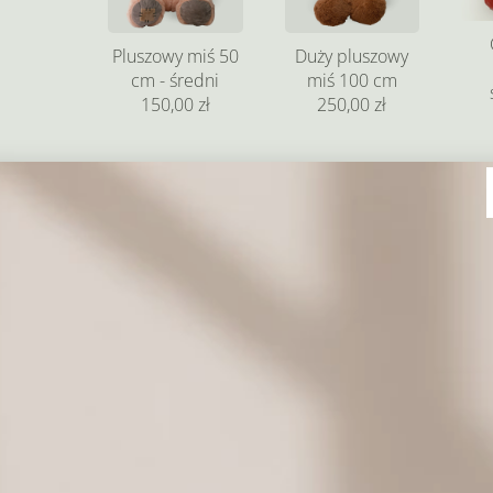
Pluszowy miś 50
Duży pluszowy
cm - średni
miś 100 cm
150,00 zł
250,00 zł
Pluszowy miś -
30 cm
69,00 zł