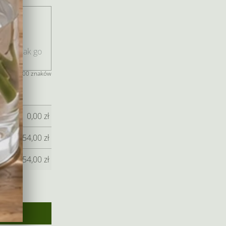
jeszcze 400 znaków
0,00
zł
154,00
zł
154,00
zł