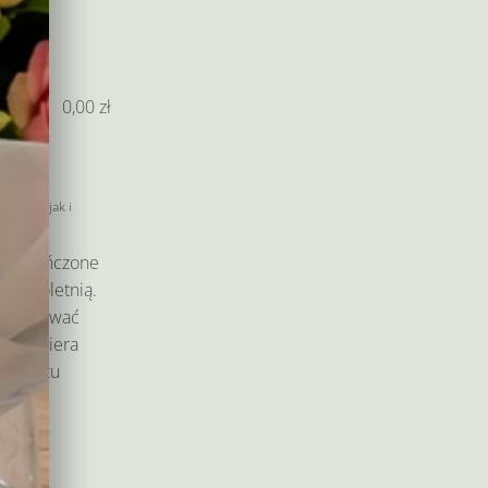
0,00
zł
wno Ty jak i
am ukończone
 pełnoletnią.
eryfikować
am kuriera
produktu
 i
niu.