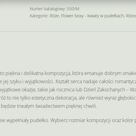
"Różowe
róże"
Numer katalogowy:
550/M
Kategorie:
Róże
,
Flower boxy - kwiaty w pudełkach
,
Różo
 to piękna i delikatna kompozycja, która emanuje dobrym smaki
e jej szyku i wyjątkowości. Kształt serca nadaje całości romanty
yjątkowe okazje, takie jak rocznica lub Dzień Zakochanych – Wa
óż to nie tylko estetyczna dekoracja, ale również wyraz głębokic
i będzie trwałym świadectwem pięknej chwili.
nie wypełniały pudełko. Wybierz rozmiar kompozycji oraz kolor 