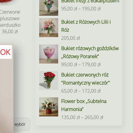
Bukiet frezji z eukaliptusem
Zakres
95,00
zł
–
195,00
zł
Czerwone
cen:
pluszowe
Bukiet z Różowych Lilii i
od
serduszko
Róż
36,00 zł
95,00 zł
205,00
zł
do
Bukiet różowych goździków
195,00 zł
OK
„Różowy Poranek”
Zakres
99,00
zł
–
179,00
zł
cen:
Bukiet czerwonych róż
od
"Romantyczny wieczór"
99,00 zł
Zakres
65,00
zł
–
172,00
zł
do
cen:
Flower box „Subtelna
179,00 zł
od
Harmonia”
65,00 zł
Zakres
135,00
zł
–
265,00
zł
do
Wyczyść wybór
cen:
172,00 zł