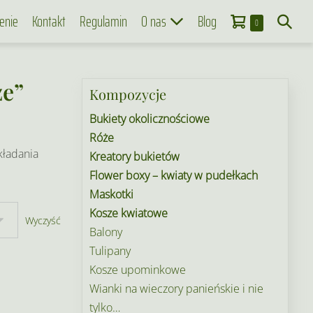
Koszyk
Search
enie
Kontakt
Regulamin
O nas
Blog
Items
0
in
Toggle
Cart
że”
Kompozycje
Bukiety okolicznościowe
Róże
kładania
Kreatory bukietów
Flower boxy – kwiaty w pudełkach
Maskotki
Kosze kwiatowe
Wyczyść
Balony
Tulipany
Kosze upominkowe
Wianki na wieczory panieńskie i nie
tylko…