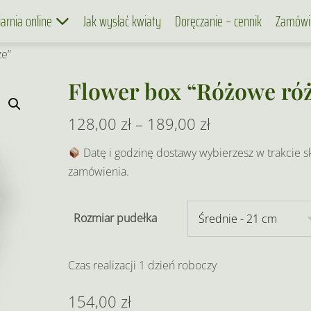
iarnia online
Jak wysłać kwiaty
Doręczanie – cennik
Zamówi
że”
Flower box “Różowe ró
Zakres
128,00
zł
–
189,00
zł
cen:
Datę i godzinę dostawy wybierzesz w trakcie s
zamówienia.
od
128,00 zł
Rozmiar pudełka
do
189,00 zł
Czas realizacji 1 dzień roboczy
154,00
zł