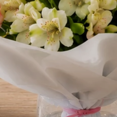
Wyczyść wybór
Wina
Oświadczenie o pełnoletności
Aby zamówić wino - zaró
odbiorca musicie być pełnoletni
Oświadczam, że jestem osobą pełnoletnią (m
18 lat), a także że odbiorca zamówienia jest osobą
Przyjmuję do wiadomości, że kurier ma prawo zw
wiek odbiorcy przy doręczeniu paczki. Upoważni
kwiaciarni do technicznego odbioru wybranego 
alkoholowego ze stacjonarnego punktu sprzedaży
dostarczenia go pod wskazany adres w moim imie
Treść bileciku