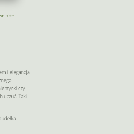
we róże
em i elegancją
cznego
lentynki czy
h uczuć. Taki
pudełka.