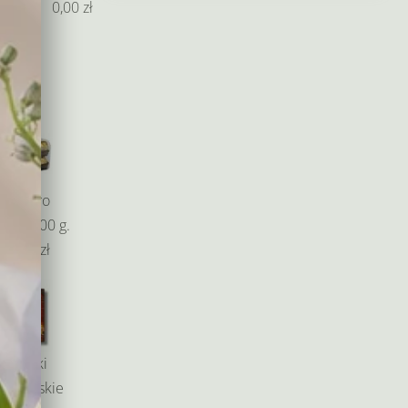
od
0,00
zł
135,00 zł
do
265,00 zł
Ferrero
cher 200 g.
49,00 zł
Baryłki
edlowskie