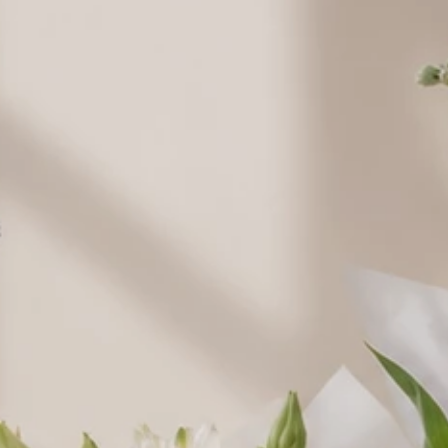
Dodaj prezent
Słodycze
Czekolada
Czekoladki"M
Czekoladki
Milka 90-100
erci" 200 g.
Merci 400 g.
Ro
g.
19,00 zł
39,00 zł
69,00 zł
Raffaello 150
Raffaello 230
Ptasie
g.
30,00 zł
g.
49,00 zł
mleczko
w