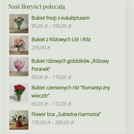
Nasi floryści polecają
Bukiet frezji z eukaliptusem
Zakres
95,00
zł
–
195,00
zł
cen:
Bukiet z Różowych Lilii i Róż
od
205,00
zł
95,00 zł
do
Bukiet różowych goździków „Różowy
195,00 zł
Poranek”
Zakres
99,00
zł
–
179,00
zł
cen:
Bukiet czerwonych róż "Romantyczny
od
wieczór"
99,00 zł
Zakres
65,00
zł
–
172,00
zł
do
cen:
Flower box „Subtelna Harmonia”
179,00 zł
od
Zakres
135,00
zł
–
265,00
zł
65,00 zł
cen: