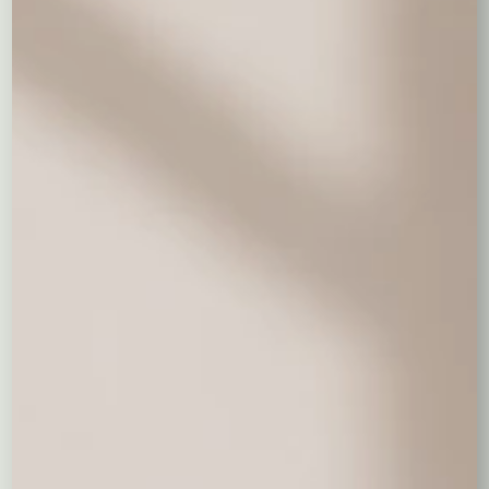
Czerwone pluszowe serduszko
36,00 zł
Pluszowy miś - 30 cm
69,00 zł
Wyczyść wybór
0,00
zł
Dodaj prezent