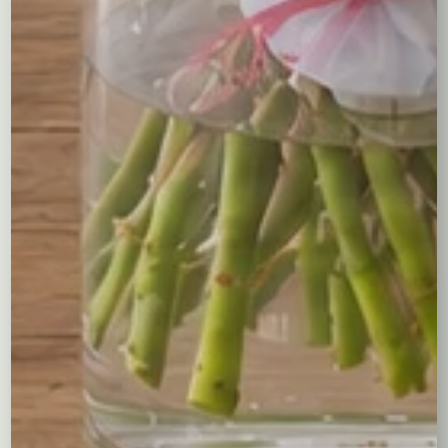
ale również wyraz głębokich uczuć. Taki prezent z
pewnością rozświetli serce obdarowanej osoby i będzie
trwałym świadectwem pięknej chwili.
Kompozycja tworzona jest w ten sposób, aby kwiaty
szczelnie wypełniały pudełko. Wybierz rozmiar
kompozycji oraz kolor pudełka.
Być może spodobają Ci się...