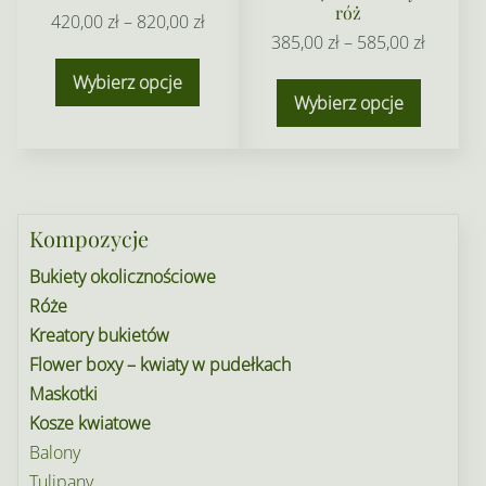
róż
Zakres
420,00
zł
–
820,00
zł
Zakres
385,00
zł
–
585,00
zł
cen:
Ten
cen:
od
Ten
Wybierz opcje
produkt
od
Wybierz opcje
420,00 zł
produkt
ma
385,00 z
do
ma
wiele
do
820,00 zł
wiele
wariantów.
585,00 z
wariant
Opcje
Opcje
Kompozycje
można
można
wybrać
Bukiety okolicznościowe
wybrać
na
Róże
na
stronie
Kreatory bukietów
stronie
produktu
Flower boxy – kwiaty w pudełkach
produkt
Maskotki
Kosze kwiatowe
Balony
Tulipany