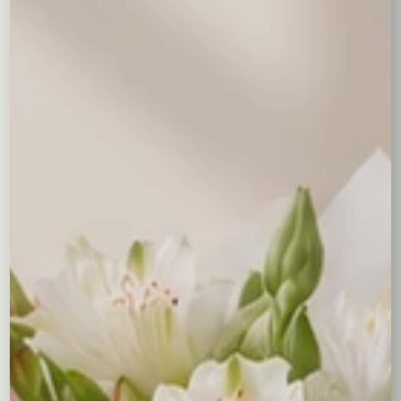
Ptasie mleczko
Baryłki
Cukierki Lindor
"Wedel"
38,00 zł
wedlowskie 200
100 g.
44,00 zł
g.
55,00 zł
0,00
zł
Balony napełniane helem
Balon serce z helem
26,00 zł
Wyczyść wybór