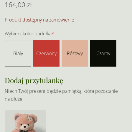
164,00
zł
Produkt dostępny na zamówienie
Wybierz kolor pudełka
*
Biały
Czerwony
Różowy
Czarny
Dodaj przytulankę
Niech Twój prezent będzie pamiątką, która pozostanie
na dłużej