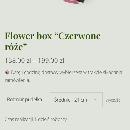
Flower box “Czerwone
róże”
Zakres
138,00
zł
–
199,00
zł
cen:
Datę i godzinę dostawy wybierzesz w trakcie składania
zamówienia.
od
138,00 zł
Rozmiar pudełka
Wyczyść
do
199,00 zł
Czas realizacji 1 dzień roboczy