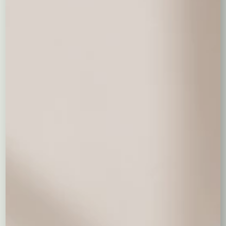
Słodycze
Czekolada Milka
Czekoladki"Mer
Czekoladki
90-100 g.
ci" 200 g.
Merci 400 g.
19,00 zł
39,00 zł
69,00 zł
Ferrero Rocher
Raffaello 150 g.
Raffaello 230 g.
200 g.
49,00 zł
30,00 zł
49,00 zł