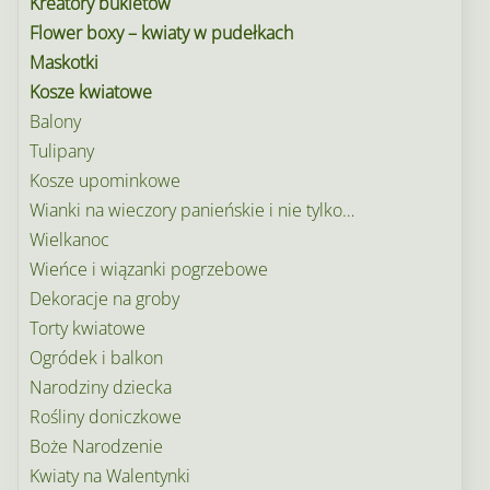
Kreatory bukietów
stronie
Flower boxy – kwiaty w pudełkach
produkt
Maskotki
Kosze kwiatowe
Balony
Tulipany
Kosze upominkowe
Wianki na wieczory panieńskie i nie tylko…
Wielkanoc
Wieńce i wiązanki pogrzebowe
Dekoracje na groby
Torty kwiatowe
Ogródek i balkon
Narodziny dziecka
Rośliny doniczkowe
Boże Narodzenie
Kwiaty na Walentynki