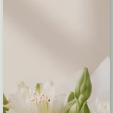
Wyczyść wybór
0,00
zł
Wina
Oświadczenie o pełnoletności
Aby zamówić wino - zarówno Ty
jak i odbiorca musicie być pełnoletni
Oświadczam, że jestem osobą pełnoletnią (mam
ukończone 18 lat), a także że odbiorca zamówienia jest
osobą pełnoletnią. Przyjmuję do wiadomości, że kurier
ma prawo zweryfikować wiek odbiorcy przy doręczeniu
paczki. Upoważniam kuriera kwiaciarni do technicznego
odbioru wybranego produktu alkoholowego ze
stacjonarnego punktu sprzedaży i dostarczenia go pod
wskazany adres w moim imieniu.
Treść bileciku