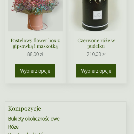
na
stronie
produkt
Pastelowy flower box z
Czerwone róże w
gipsówką i maskotką
pudelku
88,00
zł
210,00
zł
Ten
Wybierz opcje
Wybierz opcje
produkt
ma
wiele
wariant
Opcje
Kompozycje
można
Bukiety okolicznościowe
wybrać
Róże
na