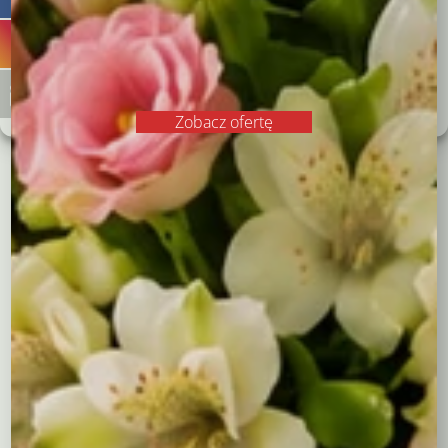
Numer katalogowy:
657
„Szept
Kategoria:
Flower boxy - kwiaty w pudełkach
Odrzucam
Miłości”
Zobacz preferencje
Opis
Dodatkowe informacje
Polityka plików cookies
Polityka prywatności
Zobacz ofertę
Opis
Są chwile, które zasługują na coś więcej niż zwykły bukiet.
Ten elegancki
flower box
to kompozycja stworzona z
myślą o najpiękniejszych momentach – kiedy chcesz
wyrazić uczucia, sprawić niespodziankę lub po prostu
zatrzymać czas na chwilę.
W białym, okrągłym pudełku ukryliśmy dla Ciebie
delikatność różowych goździków, które spotykają się z
intensywnością czerwonych. Całość otulona gipsówką i