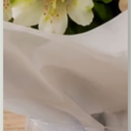
świeżymi liśćmi eukaliptusa – to połączenie subtelności i
wyrazistości, które mówi więcej niż słowa.
Dlaczego ten flower box to dobry
wybór?
Ten bukiet w pudełku to nie tylko prezent – to gotowa
dekoracja, która nie wymaga wazonu i sprawdzi się w
każdym wnętrzu. Goździki to kwiaty wyjątkowo trwałe,
które będą cieszyć oko znacznie dłużej niż inne cięte
kwiaty. Stabilna podstawa, przemyślana kompozycja i
staranny dobór barw sprawiają, że przez długi czas
będzie przypominał o tej wyjątkowej chwili.
Idealny na:
Rocznicę, walentynki lub po prostu “tak, bo kocham”
Urodziny mamy, babci, partnerki