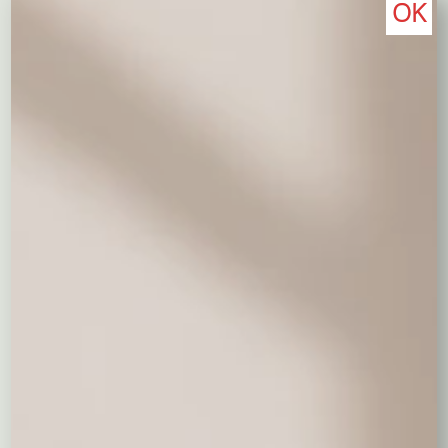
OK
Dodaj prezent
Coś słodkiego do kwiatów
Milka
19,00 zł
Merci mniejsze
Merci większe
39,00 zł
69,00 zł
Ferrero Rocher
Raffaello 150 g.
Raffaello 230 g.
49,00 zł
30,00 zł
49,00 zł