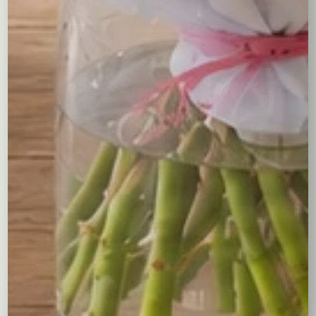
Podziękowanie dla kogoś bliskiego
Ozdobę stołu podczas rodzinnego świętowania
Co wyróżnia naszą kompozycję?
Kwiaty dobieramy świeże, układamy ręcznie, z wyczuciem
proporcji i kolorów. Każdy element ma swoje miejsce –
od delikatnych główek gipsówki, przez soczyste liście
eukaliptusa, po pełne, aksamitne goździki w dwóch
odcieniach. To flower box, który przetrwa w pamięci na
dłużej niż w wazonie.
Wybierz coś więcej niż kwiaty. Wybierz emocje
zapakowane w eleganckie pudełko.
Być może spodobają Ci się...