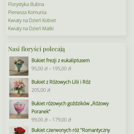
Florystyka ślubna
Pierwsza Komunia
Kwiaty na Dzień Kobiet
Kwiaty na Dzień Matki
Nasi floryści polecają
Bukiet frezji z eukaliptusem
Zakres
95,00
zł
–
195,00
zł
cen:
Bukiet z Różowych Lilii i Róż
od
205,00
zł
95,00 zł
do
Bukiet różowych goździków „Różowy
195,00 zł
Poranek”
Zakres
99,00
zł
–
179,00
zł
cen:
Bukiet czerwonych róż "Romantyczny