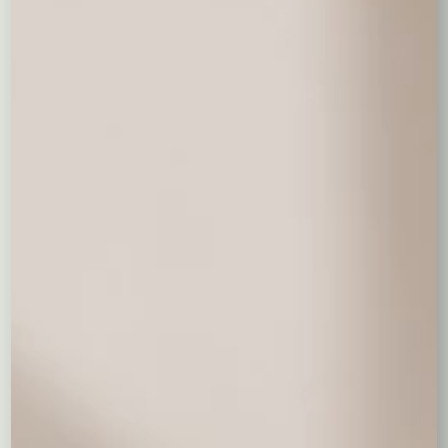
Ptasie mleczko
Baryłki
Cukierki Lindor
Wedel
38,00 zł
wedlowskie 200
44,00 zł
g.
55,00 zł
0,00
zł
Balony napełniane helem
Balon serce z helem
26,00 zł