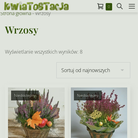
Skip
Koszyk
Search
Items
0
to
M
in
Strona główna
-
Wrzosy
Toggle
To
Cart
content
Wrzosy
Posortowane
Wyświetlanie wszystkich wyników: 8
według
najnowszych
Niedostepny
Niedostepny