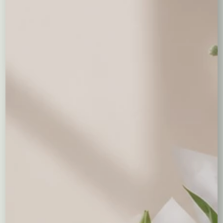
wrzosami i zatrwianem
skrzyneczce
69,00
zł
86,00
zł
Czytaj dalej
Czytaj dalej
Niedostepny
Niedostepny
Wrzos w doniczce z
Jesienne wrzosy w
rustykalną osłonką
wiklinowym koszu
32,00
zł
89,00
zł