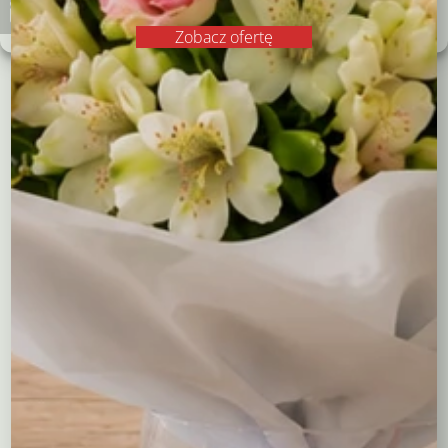
Polityka plików cookies
Polityka prywatności
Wrzosy są symbolem szczęścia, spokoju i ochrony
Zobacz ofertę
domowego ogniska, dlatego doskonale sprawdzą się jako
prezent lub dekoracja na specjalne okazje. Dzięki naszej
ofercie możesz łatwo stworzyć jesienny klimat w domu,
biurze czy restauracji.
Sprawdź naszą kolekcję wrzosów i wybierz spośród:
sadzonki wrzosów do ogrodu i na balkon,
żywych kompozycji w koszach, donicach i stroikach,
dekoracji z suszonymi wrzosami na stół lub komodę.
Stwórz przytulną, jesienną aranżację dzięki wrzosom – to
najpiękniejszy sposób, by zatrzymać magię tej pory roku
na dłużej.