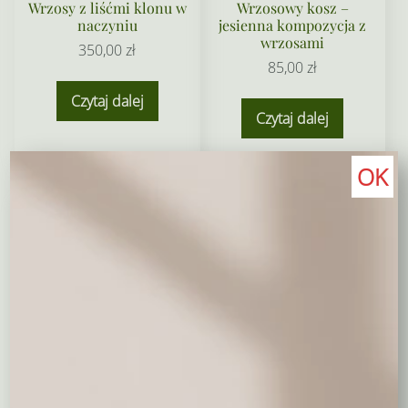
Wrzosy z liśćmi klonu w
Wrzosowy kosz –
naczyniu
jesienna kompozycja z
wrzosami
350,00
zł
85,00
zł
Czytaj dalej
Czytaj dalej
OK
Niedostepny
Niedostepny
Kompozycja na grób z
Wrzosy w drewnianej