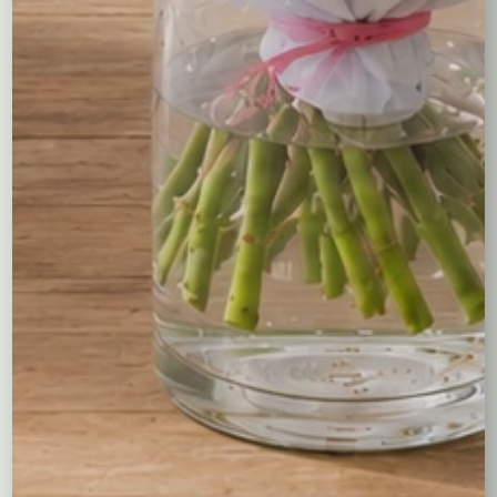
Wybierz zakres cen
Wybierz kolor
Wybierz długość kwiatów
Kompozycje
Bukiety okolicznościowe
Róże
Kreatory bukietów
Flower boxy – kwiaty w pudełkach
Maskotki