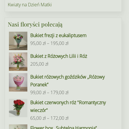
Kwiaty na Dzień Matki
Nasi floryści polecają
Bukiet frezji z eukaliptusem
Zakres
95,00
zł
–
195,00
zł
cen:
Bukiet z Różowych Lilii i Róż
od
205,00
zł
95,00 zł
do
Bukiet różowych goździków „Różowy
195,00 zł
Poranek”
Zakres
99,00
zł
–
179,00
zł
cen:
Bukiet czerwonych róż "Romantyczny
od
wieczór"
99,00 zł
Zakres
65,00
zł
–
172,00
zł
do
cen:
Flower box „Subtelna Harmonia”