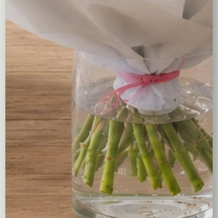
86,00
zł
75,00
zł
Czytaj dalej
Czytaj dalej
Kompozycje
Bukiety okolicznościowe
Róże
Kreatory bukietów
Flower boxy – kwiaty w pudełkach
Maskotki
Kosze kwiatowe
Balony
Tulipany