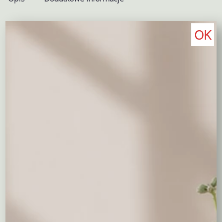
Opis
OK
Jesienny koszyk z wrzoścem to
wyjątkowa
kompozycja
jesienna, która
łączy w sobie naturalne piękno wrzośca w
doniczce z dekoracyjnymi dodatkami, które podkreślają
jesienny klimat. Centralnym elementem aranżacji jest
gęsty, różowy
wrzosiec
– symbol jesieni i spokoju.
Dla urozmaicenia formy i kolorystyki dodano:
miniaturowe papryczki doniczkowe
w intensywnych
odcieniach czerwieni, żółci i pomarańczu,
sztuczne jabłuszka
, które dodają całości ciepła i
uroku,
mikołajek
(kolczasta, srebrzysta roślina),
wprowadzający nutę lekkości i oryginalności.