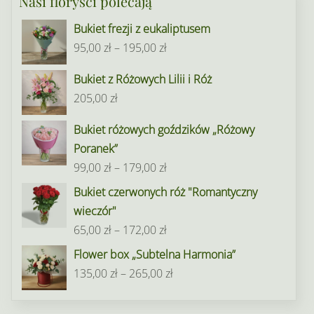
Nasi floryści polecają
Bukiet frezji z eukaliptusem
Zakres
95,00
zł
–
195,00
zł
cen:
Bukiet z Różowych Lilii i Róż
od
205,00
zł
95,00 zł
do
Bukiet różowych goździków „Różowy
195,00 zł
Poranek”
Zakres
99,00
zł
–
179,00
zł
cen:
Bukiet czerwonych róż "Romantyczny
od
wieczór"
99,00 zł
Zakres
65,00
zł
–
172,00
zł
do
cen:
Flower box „Subtelna Harmonia”
179,00 zł
od
Zakres
135,00
zł
–
265,00
zł
65,00 zł
cen:
do
od