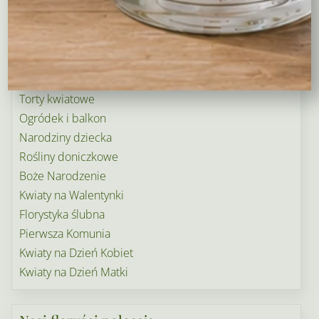
Kosze upominkowe
Wianki na wieczory panieńskie i nie tylko…
Wielkanoc
Wieńce i wiązanki pogrzebowe
Dekoracje na groby
Torty kwiatowe
Ogródek i balkon
Narodziny dziecka
Rośliny doniczkowe
Boże Narodzenie
Kwiaty na Walentynki
Florystyka ślubna
Pierwsza Komunia
Kwiaty na Dzień Kobiet
Kwiaty na Dzień Matki