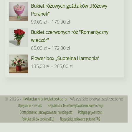
do
Bukiet różowych goździków „Różowy
195,00 zł
Poranek”
Zakres
99,00
zł
–
179,00
zł
cen:
Bukiet czerwonych róż "Romantyczny
od
wieczór"
99,00 zł
Zakres
65,00
zł
–
172,00
zł
do
cen:
Flower box „Subtelna Harmonia”
179,00 zł
od
Zakres
135,00
zł
–
265,00
zł
65,00 zł
cen:
do
od
172,00 zł
135,00 zł
do
© 2026 -
Kwiaciarnia Kwiatostacja
|Wszystkie prawa zastrzeżone
Doręczanie – cennik
Regulamin internetowej kwiaciarni Kwiatostacja
265,00 zł
Odstąpienie od umowy zawartej na odległość
Polityka prywatności
Polityka plików cookies (EU)
Najczęściej zadawane pytania FAQ