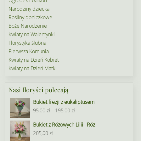
Ogródek i balkon
Narodziny dziecka
Rośliny doniczkowe
Boże Narodzenie
Kwiaty na Walentynki
Florystyka ślubna
Pierwsza Komunia
Kwiaty na Dzień Kobiet
Kwiaty na Dzień Matki
Nasi floryści polecają
Bukiet frezji z eukaliptusem
Zakres
95,00
zł
–
195,00
zł
cen:
Bukiet z Różowych Lilii i Róż
od
205,00
zł
95,00 zł