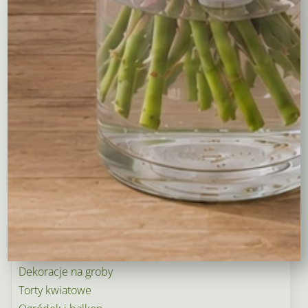
Kompozycje
Bukiety okolicznościowe
Róże
Kreatory bukietów
Flower boxy – kwiaty w pudełkach
Maskotki
Kosze kwiatowe
Balony
Tulipany
Kosze upominkowe
Wianki na wieczory panieńskie i nie tylko…
Wielkanoc
Wieńce i wiązanki pogrzebowe
Dekoracje na groby
Torty kwiatowe