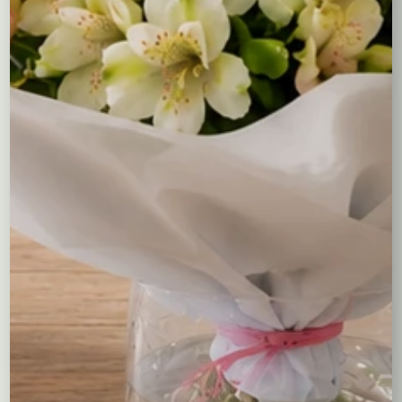
Niedostepny
Niedostepny
Jesienny Koszyk z
Kompozycja z wrzosami
Wrzoścem
“Idzie jesień”
92,00
zł
75,00
zł
Czytaj dalej
Czytaj dalej