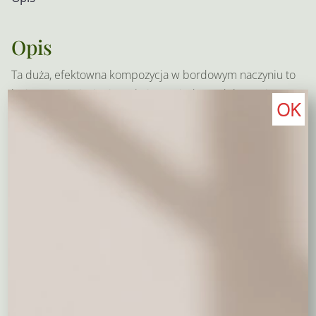
Opis
Ta duża, efektowna kompozycja w bordowym naczyniu to
kwintesencja jesieni zamknięta w jednym dekoracyjnym
OK
akcencie. Składa się z:
wrzosów
w odcieniach fioletu i purpury –
symbolizujących spokój, ochronę domowego
ogniska i szczęście,
sztucznych liści klonu
– przywołujących ciepło i
złoto jesieni,
traw ozdobnych i zbóż
– dodających naturalnej
lekkości i „ruchu” całej kompozycji,
miniaturowych dyń dekoracyjnych
– które
wprowadzają odrobinę radości i nawiązują do