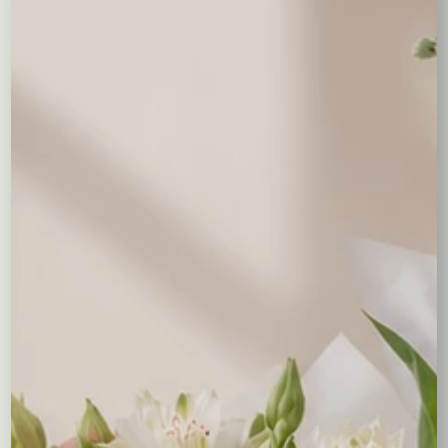
jesiennych zbiorów.
Całość ma ok. 3
5–40 cm wysokości i 40 cm szerokości
,
dzięki czemu świetnie sprawdzi się jako
dekoracja stołu,
komody lub biurka
. Idealna do wprowadzenia jesiennego
nastroju w domu, biurze czy restauracji.
Symbolika:
Wrzosy przynoszą szczęście i chronią
domowników, liście klonu symbolizują piękno
przemijania, a miniaturowe dynie – obfitość i dobrobyt.
Zastosowanie:
dekoracja do domu w sezonie jesiennym,
ozdoba recepcji, lady w restauracji lub kawiarni,
prezent „na parapetówkę” lub upominek dla
miłośnika jesieni.