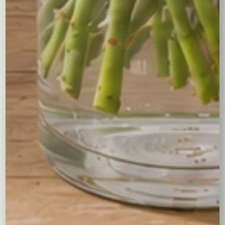
skomponowana z róż, eustom, goździków i koreanek.
Wszystko to przybrane elegancką białą wstążką. Poza
sezonem eustoma może być zastąpiona innymi,
podobnymi kwiatami.
Być może spodobają Ci się...
Niedostepny
Kosz upominkowy z
Kosz upominkowy
narcyzami
“Chwila relaksu”