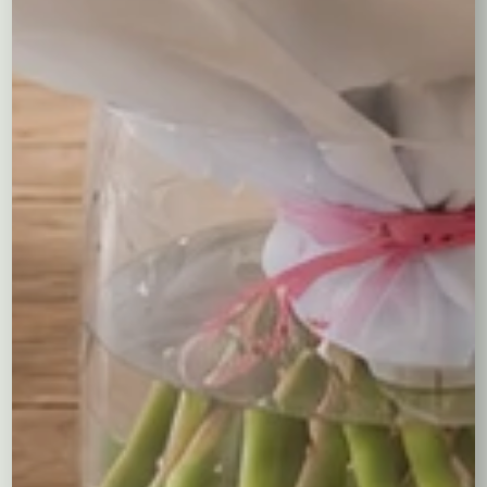
Razem:
179,00
zł
ilość
Decrease
Increase
Kosz
quantity
quantity
pełen
Numer katalogowy:
415
herbaty
Kategoria:
Kosze upominkowe
Opis
Dodatkowe informacje
Opis
Elegancki kosz pełen aromatycznej, wysokiej jakości
herbaty, cztery rodzaje suszu: zielona, czerwona, czarna i
mieszanka owocowa z czarną herbatą. Kosz wykonany z
wikliny, białego koloru. Dekoracja florystyczna