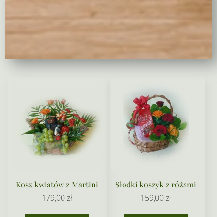
178,00
zł
168,00
zł
Czytaj dalej
Wybierz opcje
Kosz kwiatów z Martini
Słodki koszyk z różami
179,00
zł
159,00
zł