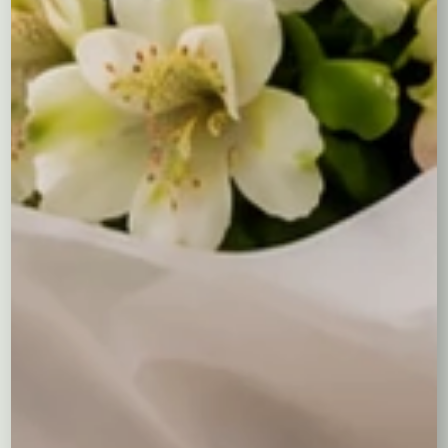
odbioru wybranego produktu alkoholowego ze
stacjonarnego punktu sprzedaży i dostarczenia go pod
wskazany adres w moim imieniu.
Treść bileciku
Pozostałoe jeszcze 400 znaków
Cena prezentów:
0,00
zł
Cena kompozycji:
179,00
zł