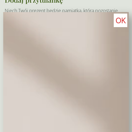
Niech Twój prezent będzie pamiątką, która pozostanie
OK
na dłużej
Pluszowy miś 50 cm - średni
150,00 zł