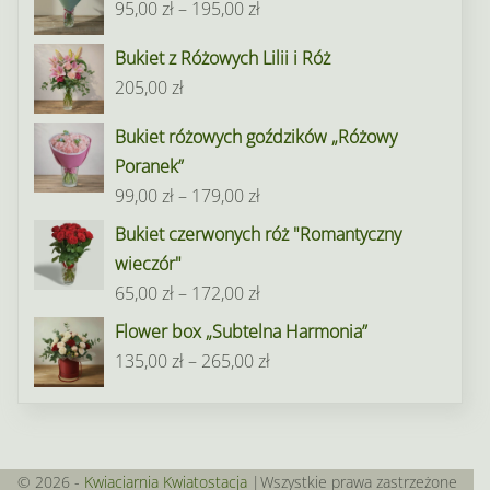
Zakres
95,00
zł
–
195,00
zł
cen:
Bukiet z Różowych Lilii i Róż
od
205,00
zł
95,00 zł
do
Bukiet różowych goździków „Różowy
195,00 zł
Poranek”
Zakres
99,00
zł
–
179,00
zł
cen:
Bukiet czerwonych róż "Romantyczny
od
wieczór"
99,00 zł
Zakres
65,00
zł
–
172,00
zł
do
cen:
Flower box „Subtelna Harmonia”
179,00 zł
od
Zakres
135,00
zł
–
265,00
zł
65,00 zł
cen:
do
od
172,00 zł
135,00 zł
do
© 2026 -
Kwiaciarnia Kwiatostacja
|Wszystkie prawa zastrzeżone