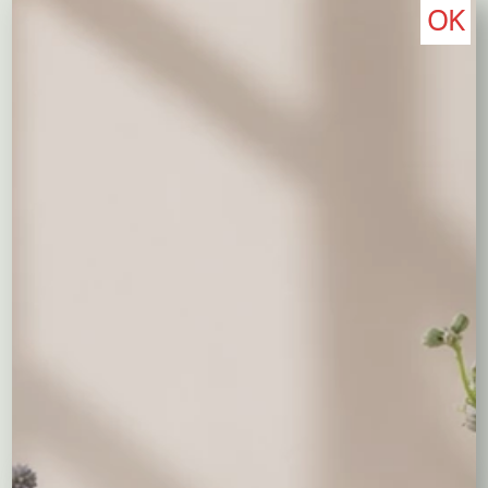
OK
Opis
Kosz upominkowy pełen słodkości ( Raffaello, Toffifee,
Lindor ), przybrany pękiem ciętych narcyzów i
świątecznymi dekoracjami to świetny upominek na
Wielkanoc i nie tylko.
Wysokość kompozycji – ok. 25 cm.
Zawartość:
Cukierki LINDOR 100,00 g.
Toffifee 125 g.
Raffaello – 150 g.
Być może spodobają Ci się...