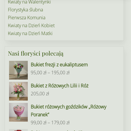
Kwiaty na Walentynki
Florystyka ślubna
Pierwsza Komunia
Kwiaty na Dzień Kobiet
Kwiaty na Dzień Matki
Nasi floryści polecają
Bukiet frezji z eukaliptusem
Zakres
95,00
zł
–
195,00
zł
cen:
Bukiet z Różowych Lilii i Róż
od
205,00
zł
95,00 zł
do
Bukiet różowych goździków „Różowy
195,00 zł
Poranek”
Zakres
99,00
zł
–
179,00
zł
cen: