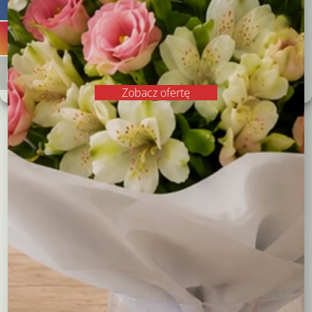
Odrzucam
Zobacz preferencje
Polityka plików cookies
Polityka prywatności
Zobacz ofertę
Koszyczek “Wiosenna
Koszyk z kurczaczkiem
radość”
89,00
zł
78,00
zł
Czytaj dalej
Czytaj dalej
Kompozycje
Bukiety okolicznościowe
Róże