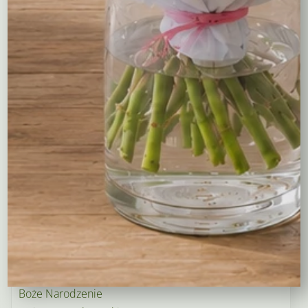
Kreatory bukietów
Flower boxy – kwiaty w pudełkach
Maskotki
Kosze kwiatowe
Balony
Tulipany
Kosze upominkowe
Wianki na wieczory panieńskie i nie tylko…
Wielkanoc
Wieńce i wiązanki pogrzebowe
Dekoracje na groby
Torty kwiatowe
Ogródek i balkon
Narodziny dziecka
Rośliny doniczkowe
Boże Narodzenie