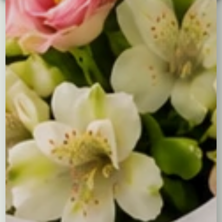
odbioru wybranego produktu alkoholowego ze
stacjonarnego punktu sprzedaży i dostarczenia go pod
wskazany adres w moim imieniu.
Treść bileciku
Pozostałoe jeszcze 400 znaków
Cena prezentów:
0,00
zł
Cena kompozycji:
179,00
zł