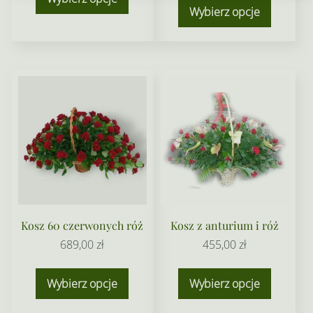
od
Wybierz opcje
produkt
510,00 z
ma
do
wiele
780,00 z
wariant
Opcje
można
wybrać
na
stronie
produkt
Kosz 60 czerwonych róż
Kosz z anturium i róż
689,00
zł
455,00
zł
Wybierz opcje
Wybierz opcje