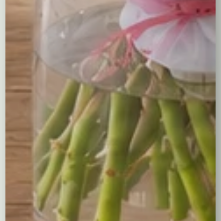
być zastąpiony innym.
Możesz lubić także…
Czerwone róże i
Serduszko z różą
RAFFAELLO
54,00
zł
175,00
zł
Wybierz opcje
Wybierz opcje