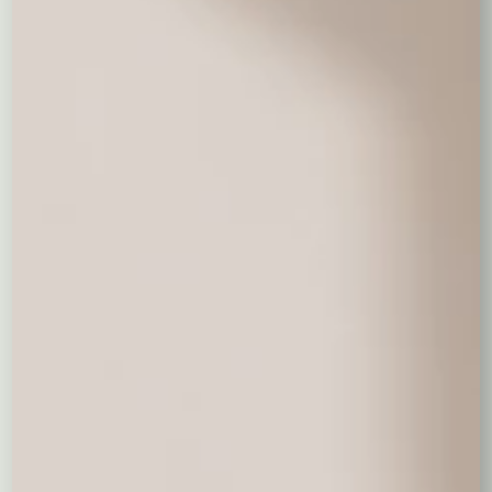
Duży pluszowy miś 100 cm
250,00 zł
Czerwone pluszowe serduszko
36,00 zł
Pluszowy miś - 30 cm
69,00 zł