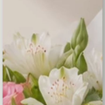
Ferrero Rocher
Raffaello 150 g.
Raffaello 230 g.
49,00 zł
30,00 zł
49,00 zł
Ptasie mleczko
Baryłki
Cukierki Lindor
Wedel
38,00 zł
wedlowskie 200
44,00 zł
g.
55,00 zł
0,00
zł
Balony napełniane helem