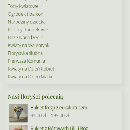
Torty kwiatowe
Ogródek i balkon
Narodziny dziecka
Rośliny doniczkowe
Boże Narodzenie
Kwiaty na Walentynki
Florystyka ślubna
Pierwsza Komunia
Kwiaty na Dzień Kobiet
Kwiaty na Dzień Matki
Nasi floryści polecają
Bukiet frezji z eukaliptusem
Zakres
95,00
zł
–
195,00
zł
cen:
Bukiet z Różowych Lilii i Róż