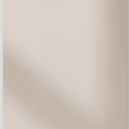
Wyczyść wybór
0,00
zł
Dodaj prezent
Coś słodkiego do kwiatów
Milka
19,00 zł
Merci mniejsze
Merci większe
39,00 zł
69,00 zł