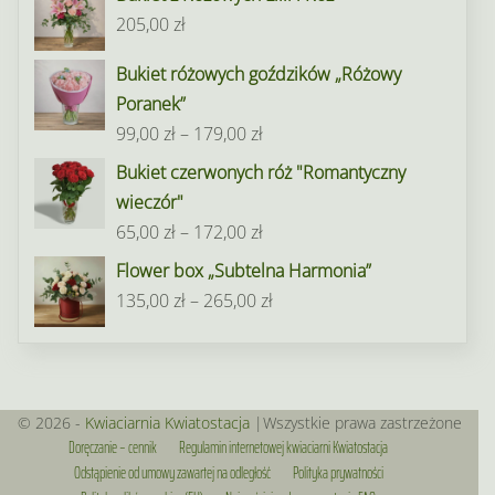
od
205,00
zł
95,00 zł
do
Bukiet różowych goździków „Różowy
195,00 zł
Poranek”
Zakres
99,00
zł
–
179,00
zł
cen:
Bukiet czerwonych róż "Romantyczny
od
wieczór"
99,00 zł
Zakres
65,00
zł
–
172,00
zł
do
cen:
Flower box „Subtelna Harmonia”
179,00 zł
od
Zakres
135,00
zł
–
265,00
zł
65,00 zł
cen:
do
od
172,00 zł
135,00 zł
do
© 2026 -
Kwiaciarnia Kwiatostacja
|Wszystkie prawa zastrzeżone
Doręczanie – cennik
Regulamin internetowej kwiaciarni Kwiatostacja
265,00 zł
Odstąpienie od umowy zawartej na odległość
Polityka prywatności