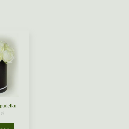
 pudełku
0
zł
Ten