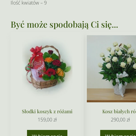
Ilość kwiatów – 9
Być może spodobają Ci się...
Słodki koszyk z różami
Kosz białych ró
159,00
zł
290,00
zł