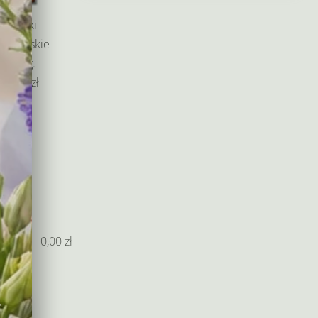
od
135,00 zł
Baryłki
do
edlowskie
265,00 zł
200 g.
55,00 zł
0,00
zł
w