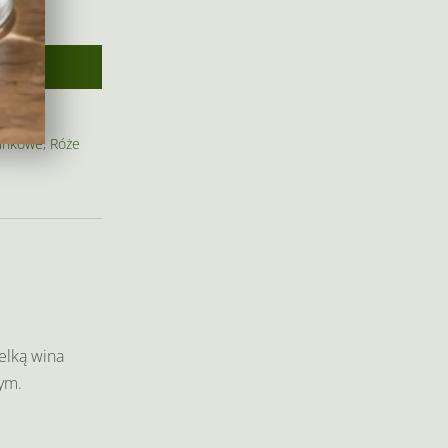
inkowe
,
Róże
elką wina
nym.