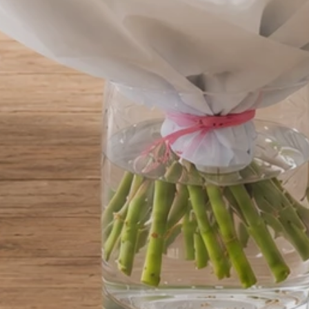
alkoholowego ze stacjonarnego punktu sprzedaży
dostarczenia go pod wskazany adres w moim imie
Treść bileciku
Pozostałoe 
Cena prezentów:
Cena kompozycji:
Razem: