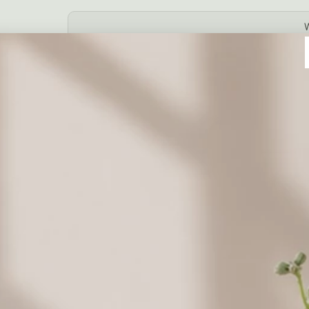
Dodaj prezent
Coś słodkiego do kwiatów
Milka
19,00 zł
Merci
Merci
mniejsze
większe
39,00 zł
69,00 zł