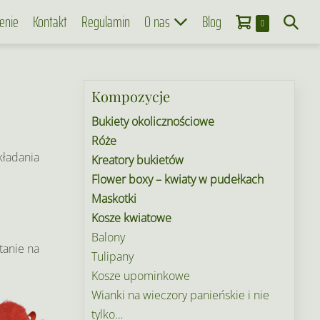
Koszyk
Search
enie
Kontakt
Regulamin
O nas
Blog
Items
0
in
Toggle
Cart
Kompozycje
Bukiety okolicznościowe
Róże
kładania
Kreatory bukietów
Flower boxy – kwiaty w pudełkach
Maskotki
Kosze kwiatowe
Balony
tanie na
Tulipany
Kosze upominkowe
Wianki na wieczory panieńskie i nie
tylko…