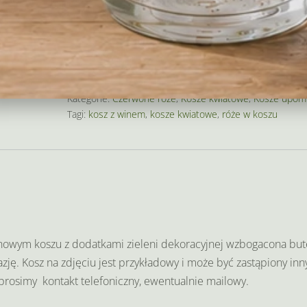
ilość
Decrease
Increase
Kosz
quantity
quantity
róż
Zamów
z
winem
Numer katalogowy:
225
Kategorie:
Czerwone róże
,
Kosze kwiatowe
,
Kosze upom
Tagi:
kosz z winem
,
kosze kwiatowe
,
róże w koszu
inowym koszu z dodatkami zieleni dekoracyjnej wzbogacona but
ję. Kosz na zdjęciu jest przykładowy i może być zastąpiony in
prosimy kontakt telefoniczny, ewentualnie mailowy.