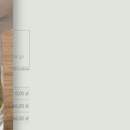
 i
niu.
jeszcze 400 znaków
0,00
zł
266,00
zł
266,00
zł