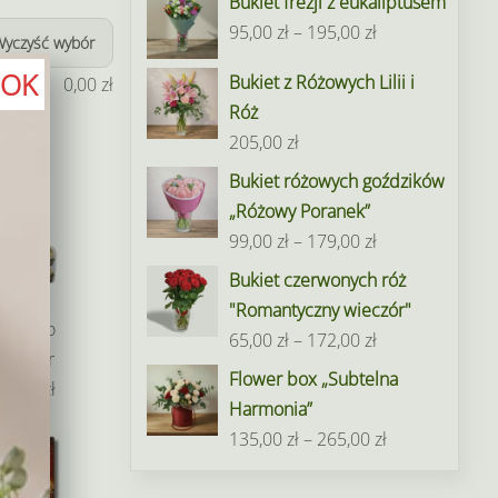
Bukiet frezji z eukaliptusem
Zakres
95,00
zł
–
195,00
zł
Wyczyść wybór
cen:
OK
Bukiet z Różowych Lilii i
0,00
zł
od
Róż
95,00 zł
205,00
zł
do
Bukiet różowych goździków
195,00 zł
„Różowy Poranek”
Zakres
99,00
zł
–
179,00
zł
cen:
Bukiet czerwonych róż
od
"Romantyczny wieczór"
Ferrero
99,00 zł
Zakres
65,00
zł
–
172,00
zł
Rocher
do
cen:
Flower box „Subtelna
49,00 zł
179,00 zł
od
Harmonia”
65,00 zł
Zakres
135,00
zł
–
265,00
zł
do
cen:
172,00 zł