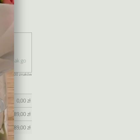
 i
niu.
jeszcze 400 znaków
0,00
zł
689,00
zł
689,00
zł