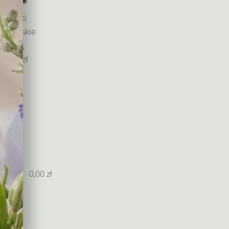
od
135,00 zł
Baryłki
do
edlowskie
265,00 zł
200 g.
55,00 zł
0,00
zł