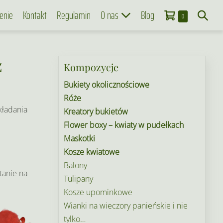
Koszyk
Search
enie
Kontakt
Regulamin
O nas
Blog
Items
0
in
Toggle
Cart
ż
Kompozycje
Bukiety okolicznościowe
Róże
kładania
Kreatory bukietów
Flower boxy – kwiaty w pudełkach
Maskotki
Kosze kwiatowe
Balony
tanie na
Tulipany
Kosze upominkowe
Wianki na wieczory panieńskie i nie
tylko…