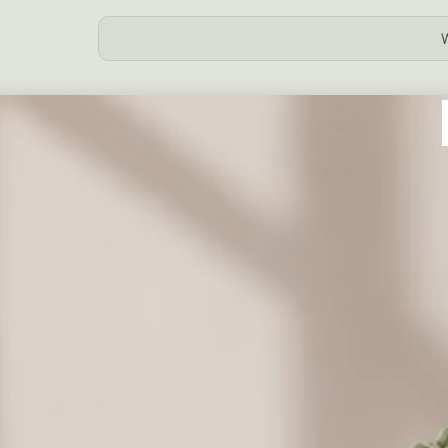
Dodaj prezent
Coś słodkiego do kwiatów
Milka
19,00 zł
Merci
Merci
mniejsze
większe
39,00 zł
69,00 zł