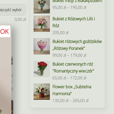
Bukiet frezji z eukaliptusem
Zakres
95,00
zł
–
195,00
zł
Wyczyść wybór
cen:
Bukiet z Różowych Lilii i
0,00
zł
od
Róż
95,00 zł
OK
205,00
zł
do
Bukiet różowych goździków
195,00 zł
„Różowy Poranek”
Zakres
99,00
zł
–
179,00
zł
cen:
Bukiet czerwonych róż
od
"Romantyczny wieczór"
Ferrero
99,00 zł
Zakres
65,00
zł
–
172,00
zł
Rocher
do
cen:
Flower box „Subtelna
49,00 zł
179,00 zł
od
Harmonia”
65,00 zł
Zakres
135,00
zł
–
265,00
zł
do
cen:
172,00 zł