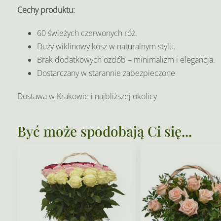
Cechy produktu:
60 świeżych czerwonych róż.
Duży wiklinowy kosz w naturalnym stylu.
Brak dodatkowych ozdób – minimalizm i elegancja.
Dostarczany w starannie zabezpieczone
Dostawa w Krakowie i najbliższej okolicy
Być może spodobają Ci się...