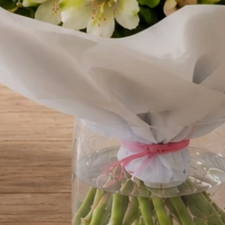
alkoholowego ze stacjonarnego punktu sprzedaży
dostarczenia go pod wskazany adres w moim imie
Treść bileciku
Pozostałoe 
Cena prezentów:
Cena kompozycji:
Razem: