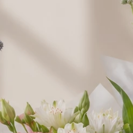
Ptasie
Raffaello 150
Raffaello 230
mleczko
g.
30,00 zł
g.
49,00 zł
w
Wedel
38,00 zł
Cukierki
Lindor
44,00 zł
Balony napełniane helem