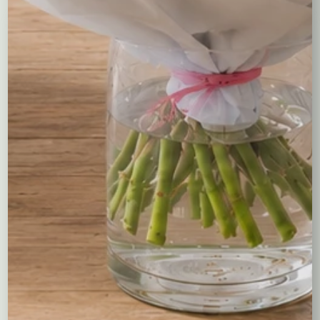
Kompozycje
Bukiety okolicznościowe
Róże
Kreatory bukietów
Flower boxy – kwiaty w pudełkach
Maskotki
Kosze kwiatowe
Balony
Tulipany
Kosze upominkowe
Wianki na wieczory panieńskie i nie tylko…
Wielkanoc
Wieńce i wiązanki pogrzebowe
Dekoracje na groby
Torty kwiatowe