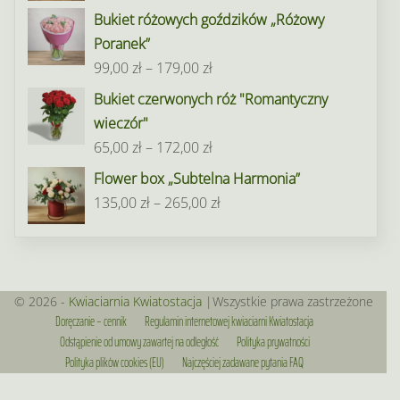
do
Bukiet różowych goździków „Różowy
195,00 zł
Poranek”
Zakres
99,00
zł
–
179,00
zł
cen:
Bukiet czerwonych róż "Romantyczny
od
wieczór"
99,00 zł
Zakres
65,00
zł
–
172,00
zł
do
cen:
Flower box „Subtelna Harmonia”
179,00 zł
od
Zakres
135,00
zł
–
265,00
zł
65,00 zł
cen:
do
od
172,00 zł
135,00 zł
do
© 2026 -
Kwiaciarnia Kwiatostacja
|Wszystkie prawa zastrzeżone
Doręczanie – cennik
Regulamin internetowej kwiaciarni Kwiatostacja
265,00 zł
Odstąpienie od umowy zawartej na odległość
Polityka prywatności
Polityka plików cookies (EU)
Najczęściej zadawane pytania FAQ