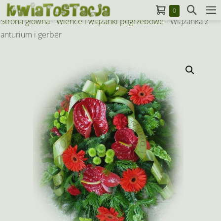
Skip
Koszyk
Search
Items
0
to
M
in
Strona główna
-
Wieńce i wiązanki pogrzebowe
-
Wiązanka z
Toggle
To
Cart
content
anturium i gerber