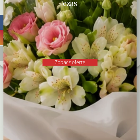
stronie. Brak wyrażenia zgody lub wycofanie zgody może niekorzystnie
czas
wpłynąć na niektóre cechy i funkcje.
Zgadzam się
Odrzucam
Zobacz preferencje
Polityka plików cookies
Polityka prywatności
Zobacz ofertę
Wiązanka serce
Wieniec z koreanek
289,00
zł
480,00
zł
Wybierz opcje
Wybierz opcje