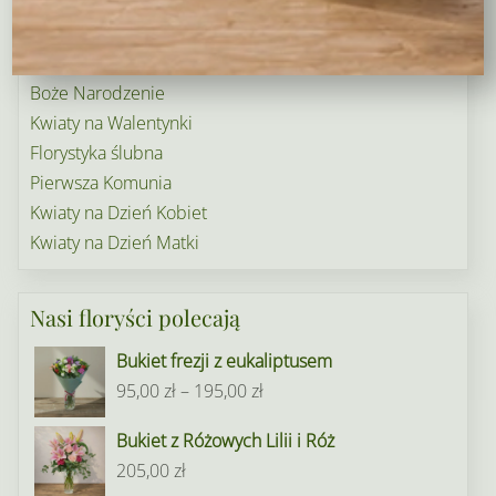
Ogródek i balkon
Narodziny dziecka
Rośliny doniczkowe
Boże Narodzenie
Kwiaty na Walentynki
Florystyka ślubna
Pierwsza Komunia
Kwiaty na Dzień Kobiet
Kwiaty na Dzień Matki
Nasi floryści polecają
Bukiet frezji z eukaliptusem
Zakres
95,00
zł
–
195,00
zł
cen:
Bukiet z Różowych Lilii i Róż
od
205,00
zł
95,00 zł