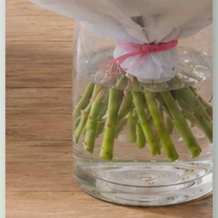
Kompozycje
Bukiety okolicznościowe
Róże
Kreatory bukietów
Flower boxy – kwiaty w pudełkach
Maskotki
Kosze kwiatowe
Balony
Tulipany
Kosze upominkowe
Wianki na wieczory panieńskie i nie tylko…
Wielkanoc
Wieńce i wiązanki pogrzebowe
Dekoracje na groby
Torty kwiatowe
Ogródek i balkon