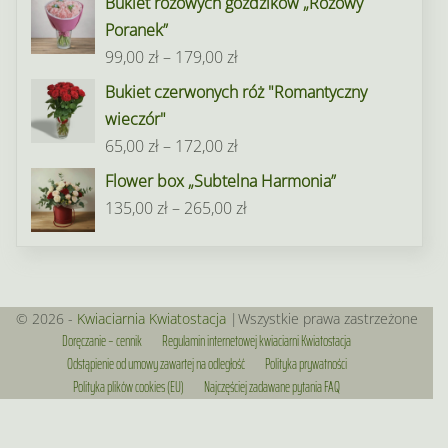
Bukiet różowych goździków „Różowy
195,00 zł
Poranek”
Zakres
99,00
zł
–
179,00
zł
cen:
Bukiet czerwonych róż "Romantyczny
od
wieczór"
99,00 zł
Zakres
65,00
zł
–
172,00
zł
do
cen:
Flower box „Subtelna Harmonia”
179,00 zł
od
Zakres
135,00
zł
–
265,00
zł
65,00 zł
cen:
do
od
172,00 zł
135,00 zł
do
© 2026 -
Kwiaciarnia Kwiatostacja
|Wszystkie prawa zastrzeżone
Doręczanie – cennik
Regulamin internetowej kwiaciarni Kwiatostacja
265,00 zł
Odstąpienie od umowy zawartej na odległość
Polityka prywatności
Polityka plików cookies (EU)
Najczęściej zadawane pytania FAQ