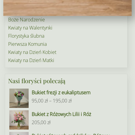
Narodziny dziecka
Rośliny doniczkowe
Boże Narodzenie
Kwiaty na Walentynki
Florystyka ślubna
Pierwsza Komunia
Kwiaty na Dzień Kobiet
Kwiaty na Dzień Matki
Nasi floryści polecają
Bukiet frezji z eukaliptusem
Zakres
95,00
zł
–
195,00
zł
cen:
Bukiet z Różowych Lilii i Róż
od
205,00
zł
95,00 zł
do