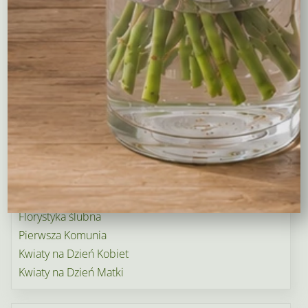
Kosze upominkowe
Wianki na wieczory panieńskie i nie tylko…
Wielkanoc
Wieńce i wiązanki pogrzebowe
Dekoracje na groby
Torty kwiatowe
Ogródek i balkon
Narodziny dziecka
Rośliny doniczkowe
Boże Narodzenie
Kwiaty na Walentynki
Florystyka ślubna
Pierwsza Komunia
Kwiaty na Dzień Kobiet
Kwiaty na Dzień Matki