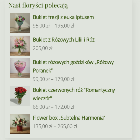
Nasi floryści polecają
Bukiet frezji z eukaliptusem
Zakres
95,00
zł
–
195,00
zł
cen:
Bukiet z Różowych Lilii i Róż
od
205,00
zł
95,00 zł
do
Bukiet różowych goździków „Różowy
195,00 zł
Poranek”
Zakres
99,00
zł
–
179,00
zł
cen:
Bukiet czerwonych róż "Romantyczny
od
wieczór"
99,00 zł
Zakres
65,00
zł
–
172,00
zł
do
cen:
Flower box „Subtelna Harmonia”
179,00 zł
od
Zakres
135,00
zł
–
265,00
zł
65,00 zł
cen: