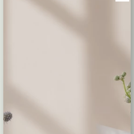
Opis
Wiązanka ze sztucznych pomarańczowych chryzantem na
grób to piękny sposób, aby upamiętnić zmarłą osobę i
wyrazić szacunek oraz pamięć. Chryzantemy są często
wybierane na kwiaty grobowe ze względu na swoją
symbolikę spokoju, szlachetności i szacunku.
Być może spodobają Ci się...