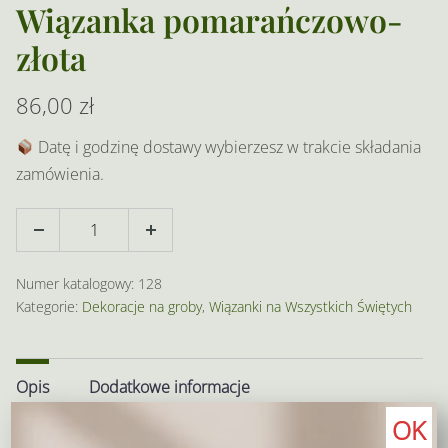
Wiązanka pomarańczowo-
złota
86,00
zł
Datę i godzinę dostawy wybierzesz w trakcie składania
zamówienia.
ilość
Decrease
Increase
Wiązanka
quantity
quantity
pomarańczowo-
Numer katalogowy:
128
złota
Kategorie:
Dekoracje na groby
,
Wiązanki na Wszystkich Świętych
Opis
Dodatkowe informacje
OK