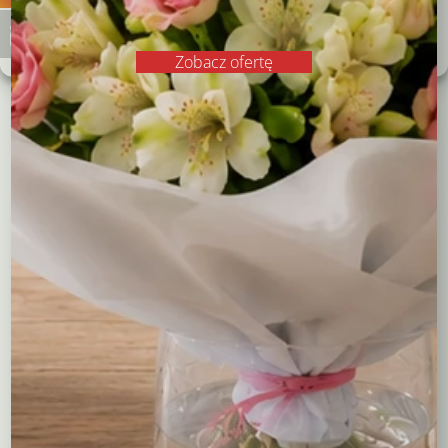
różowa
chryzantemami
Zobacz preferencje
194,00
zł
82,00
zł
Polityka plików cookies
Polityka prywatności
Zobacz ofertę
Czytaj dalej
Dodaj do koszyka
Kompozycje
Bukiety okolicznościowe
Róże
Kreatory bukietów
Flower boxy – kwiaty w pudełkach
Maskotki
Kosze kwiatowe
Balony
Tulipany