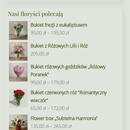
Nasi floryści polecają
Bukiet frezji z eukaliptusem
Zakres
95,00
zł
–
195,00
zł
cen:
Bukiet z Różowych Lilii i Róż
od
205,00
zł
95,00 zł
do
Bukiet różowych goździków „Różowy
195,00 zł
Poranek”
Zakres
99,00
zł
–
179,00
zł
cen:
Bukiet czerwonych róż "Romantyczny
od
wieczór"
99,00 zł
Zakres
65,00
zł
–
172,00
zł
do
cen:
Flower box „Subtelna Harmonia”
179,00 zł
od
Zakres
135,00
zł
–
265,00
zł