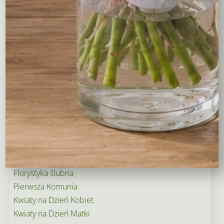
Tulipany
Kosze upominkowe
Wianki na wieczory panieńskie i nie tylko…
Wielkanoc
Wieńce i wiązanki pogrzebowe
Dekoracje na groby
Torty kwiatowe
Ogródek i balkon
Narodziny dziecka
Rośliny doniczkowe
Boże Narodzenie
Kwiaty na Walentynki
Florystyka ślubna
Pierwsza Komunia
Kwiaty na Dzień Kobiet
Kwiaty na Dzień Matki