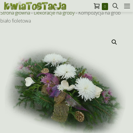
Skip
Koszyk
Search
Items
0
to
M
in
Strona główna
-
Dekoracje na groby
-
Kompozycja na grób
Toggle
To
Cart
content
biało fioletowa