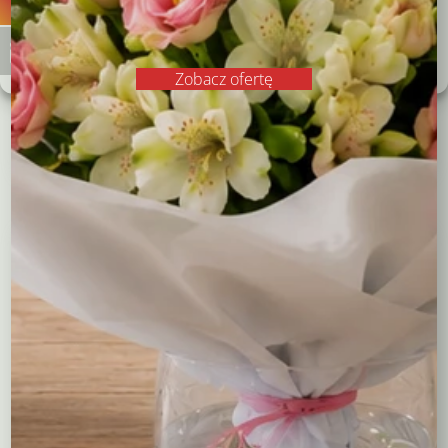
Kompozycja Jesienne
Kompozycja nagrobna z
Zobacz preferencje
liście
barankiem
98,00
zł
99,00
zł
Polityka plików cookies
Polityka prywatności
Zobacz ofertę
Dodaj do koszyka
Czytaj dalej
Kompozycje
Bukiety okolicznościowe
Róże
Kreatory bukietów
Flower boxy – kwiaty w pudełkach
Maskotki
Kosze kwiatowe
Balony