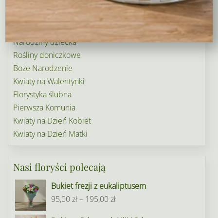
Dekoracje na groby
Torty kwiatowe
Ogródek i balkon
Narodziny dziecka
Rośliny doniczkowe
Boże Narodzenie
Kwiaty na Walentynki
Florystyka ślubna
Pierwsza Komunia
Kwiaty na Dzień Kobiet
Kwiaty na Dzień Matki
Nasi floryści polecają
Bukiet frezji z eukaliptusem
Zakres
95,00
zł
–
195,00
zł
cen: