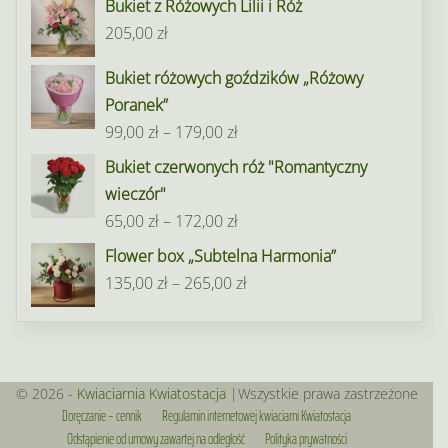
Bukiet z Różowych Lilii i Róż
od
205,00
zł
95,00 zł
do
Bukiet różowych goździków „Różowy
195,00 zł
Poranek”
Zakres
99,00
zł
–
179,00
zł
cen:
Bukiet czerwonych róż "Romantyczny
od
wieczór"
99,00 zł
Zakres
65,00
zł
–
172,00
zł
do
cen:
Flower box „Subtelna Harmonia”
179,00 zł
od
Zakres
135,00
zł
–
265,00
zł
65,00 zł
cen:
do
od
172,00 zł
135,00 zł
do
© 2026 -
Kwiaciarnia Kwiatostacja
|Wszystkie prawa zastrzeżone
Doręczanie – cennik
Regulamin internetowej kwiaciarni Kwiatostacja
265,00 zł
Odstąpienie od umowy zawartej na odległość
Polityka prywatności