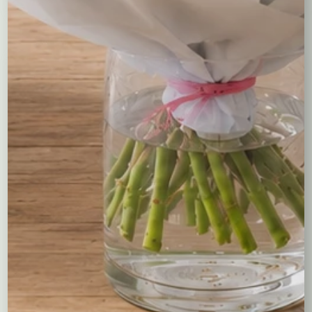
Kompozycje
Bukiety okolicznościowe
Róże
Kreatory bukietów
Flower boxy – kwiaty w pudełkach
Maskotki
Kosze kwiatowe
Balony
Tulipany
Kosze upominkowe
Wianki na wieczory panieńskie i nie tylko…
Wielkanoc
Wieńce i wiązanki pogrzebowe