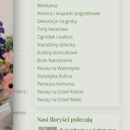
Wielkanoc
Wieńce i wiązanki pogrzebowe
Dekoracje na groby
Torty kwiatowe
Ogródek i balkon
Narodziny dziecka
Rośliny doniczkowe
w
Boże Narodzenie
Kwiaty na Walentynki
 do
Florystyka ślubna
ia
Pierwsza Komunia
o dziewczęcą i
Kwiaty na Dzień Kobiet
Kwiaty na Dzień Matki
e
wianka wynosi
Nasi floryści polecają