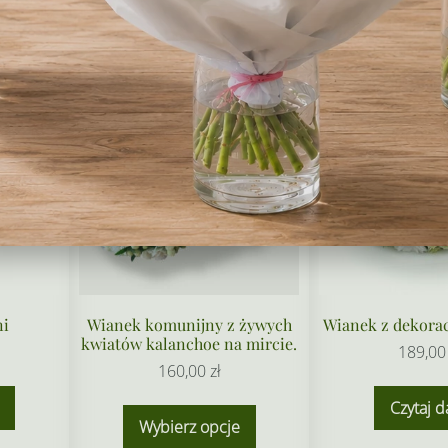
Niedostepny
ni
Wianek komunijny z żywych
Wianek z dekorac
kwiatów kalanchoe na mircie.
189,0
160,00
zł
Czytaj d
Wybierz opcje