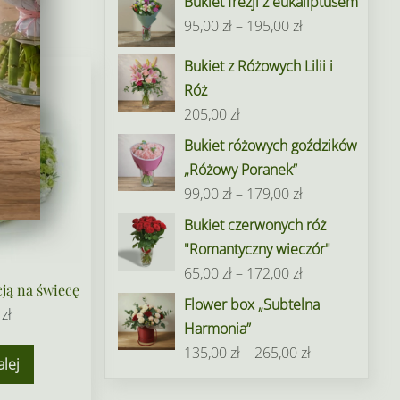
Bukiet frezji z eukaliptusem
Zakres
95,00
zł
–
195,00
zł
cen:
Bukiet z Różowych Lilii i
od
Róż
95,00 zł
205,00
zł
do
Bukiet różowych goździków
195,00 zł
„Różowy Poranek”
Zakres
99,00
zł
–
179,00
zł
cen:
Bukiet czerwonych róż
od
"Romantyczny wieczór"
99,00 zł
Zakres
65,00
zł
–
172,00
zł
do
ją na świecę
cen:
Flower box „Subtelna
179,00 zł
0
zł
od
Harmonia”
65,00 zł
Zakres
135,00
zł
–
265,00
zł
alej
do
cen:
172,00 zł