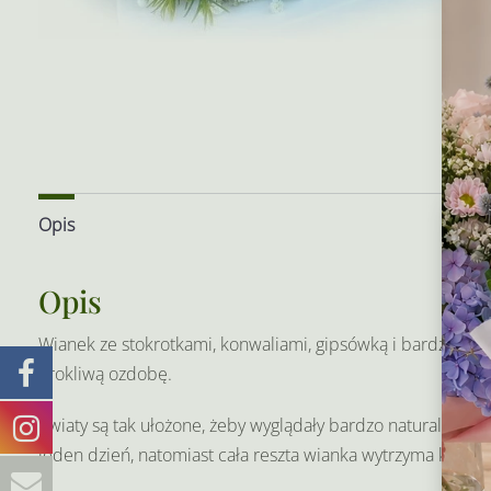
Opis
Aby
Opis
prz
tec
lub
Wianek ze stokrotkami, konwaliami, gipsówką i bardzo niew
moż
urokliwą ozdobę.
Kwiaty są tak ułożone, żeby wyglądały bardzo naturalnie ,
jeden dzień, natomiast cała reszta wianka wytrzyma kilka d