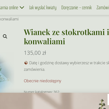
iarnia online
Jak wysłać kwiaty
Doręczanie – cennik
Zamówi
 konwaliami
Wianek ze stokrotkami 
konwaliami
135,00
zł
Datę i godzinę dostawy wybierzesz w trakcie s
zamówienia.
Obecnie niedostępny
Numer katalogowy:
362
Kategoria:
Pierwsza Komunia