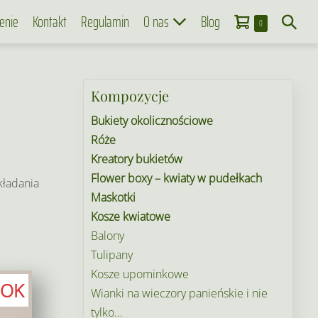
Koszyk
Search
enie
Kontakt
Regulamin
O nas
Blog
Items
0
in
Toggle
Cart
i
Kompozycje
Bukiety okolicznościowe
Róże
Kreatory bukietów
Flower boxy – kwiaty w pudełkach
kładania
Maskotki
Kosze kwiatowe
Balony
Tulipany
Kosze upominkowe
OK
Wianki na wieczory panieńskie i nie
tylko…