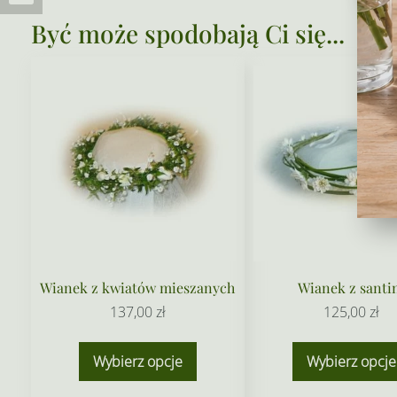
Być może spodobają Ci się...
Wianek z kwiatów mieszanych
Wianek z santi
137,00
zł
125,00
zł
Wybierz opcje
Wybierz opcje