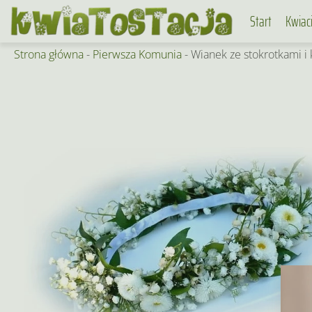
Skip
Start
Kwiac
to
content
Strona główna
-
Pierwsza Komunia
-
Wianek ze stokrotkami i