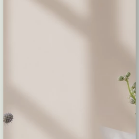
Opis
Werbena stojąca (
Verbena
) – wymaga gleby
próchnicznej, żyznej, przepuszczalnej oraz słonecznego
stanowiska. Podczas kwitnienia należy zasilać nawozem
do roślin kwitnących. Nadaje się do skrzynek, donic oraz
na rabaty. Kwitnie do jesieni.
Być może spodobają Ci się...
Niedostepny
Niedostepny