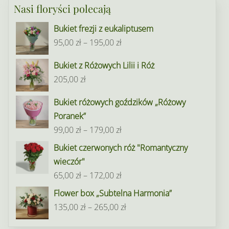
Nasi floryści polecają
Bukiet frezji z eukaliptusem
Zakres
95,00
zł
–
195,00
zł
cen:
Bukiet z Różowych Lilii i Róż
od
205,00
zł
95,00 zł
do
Bukiet różowych goździków „Różowy
195,00 zł
Poranek”
Zakres
99,00
zł
–
179,00
zł
cen:
Bukiet czerwonych róż "Romantyczny
od
wieczór"
99,00 zł
Zakres
65,00
zł
–
172,00
zł
do
cen:
Flower box „Subtelna Harmonia”
179,00 zł
od
Zakres
135,00
zł
–
265,00
zł
65,00 zł
cen: