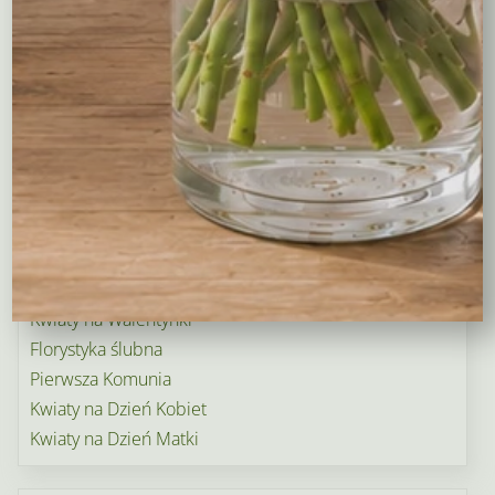
Kosze upominkowe
Wianki na wieczory panieńskie i nie tylko…
Wielkanoc
Wieńce i wiązanki pogrzebowe
Dekoracje na groby
Torty kwiatowe
Ogródek i balkon
Narodziny dziecka
Rośliny doniczkowe
Boże Narodzenie
Kwiaty na Walentynki
Florystyka ślubna
Pierwsza Komunia
Kwiaty na Dzień Kobiet
Kwiaty na Dzień Matki