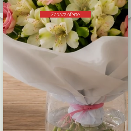
czerwona
5,00
zł
3,50
zł
Polityka plików cookies
Polityka prywatności
Zobacz ofertę
Dodaj do koszyka
Czytaj dalej
Kompozycje
Bukiety okolicznościowe
Róże
Kreatory bukietów
Flower boxy – kwiaty w pudełkach
Maskotki
Kosze kwiatowe
Balony
Tulipany