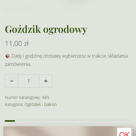
Goździk ogrodowy
11,00
zł
Datę i godzinę dostawy wybierzesz w trakcie składania
zamówienia.
ilość
Decrease
Increase
Goździk
quantity
quantity
ogrodowy
Numer katalogowy:
489
Kategoria:
Ogródek i balkon
Opis
Dodatkowe informacje
OK