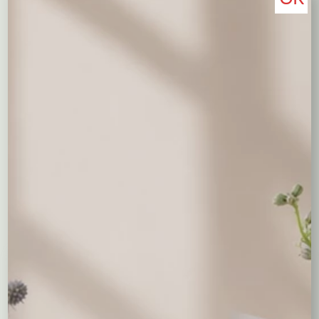
Opis
Goździk ogrodowy
(
Dianthus caryophyllus)
– stojąca
roślina, kwitnie od maja do września, wymaga stanowiska
słonecznego, dobrze znosi stanowiska gorące. Niektóre
odmiany maja pachnące kwiaty. Występuje w całej gamie
kolorów z wyjątkiem niebieskiego i pomarańczowego.
Udaje się na glebie żyznej. Wymaga zasilania nawozem
do roślin kwitnących.
Być może spodobają Ci się...
Niedostepny