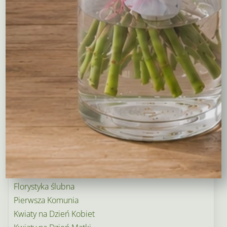
Balony
Tulipany
Kosze upominkowe
Wianki na wieczory panieńskie i nie tylko…
Wielkanoc
Wieńce i wiązanki pogrzebowe
Dekoracje na groby
Torty kwiatowe
Ogródek i balkon
Narodziny dziecka
Rośliny doniczkowe
Boże Narodzenie
Kwiaty na Walentynki
Florystyka ślubna
Pierwsza Komunia
Kwiaty na Dzień Kobiet