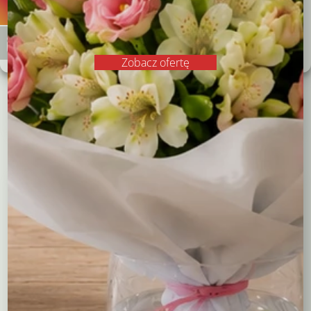
Zobacz preferencje
Dalia jednoroczna
Werbena stojąca
Polityka plików cookies
Polityka prywatności
9,00
zł
5,00
zł
Zobacz ofertę
Czytaj dalej
Czytaj dalej
Kompozycje
Bukiety okolicznościowe
Róże
Kreatory bukietów
Flower boxy – kwiaty w pudełkach
Maskotki
Kosze kwiatowe