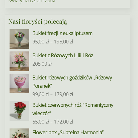
Kwiaty na Dzień Matki
Nasi floryści polecają
Bukiet frezji z eukaliptusem
Zakres
95,00
zł
–
195,00
zł
cen:
Bukiet z Różowych Lilii i Róż
od
205,00
zł
95,00 zł
do
Bukiet różowych goździków „Różowy
195,00 zł
Poranek”
Zakres
99,00
zł
–
179,00
zł
cen:
Bukiet czerwonych róż "Romantyczny
od
wieczór"
99,00 zł
Zakres
65,00
zł
–
172,00
zł
do
cen:
Flower box „Subtelna Harmonia”
179,00 zł