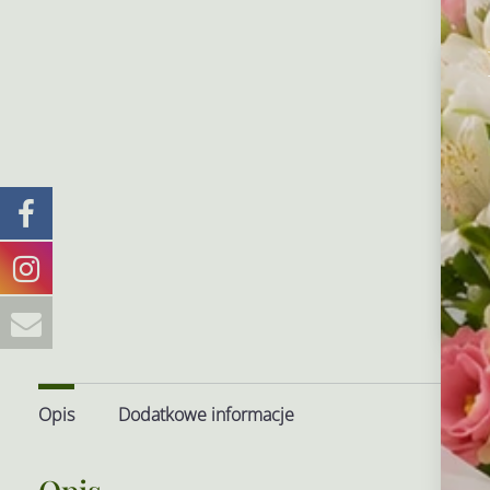
Aby
prz
tec
lub
moż
Opis
Dodatkowe informacje