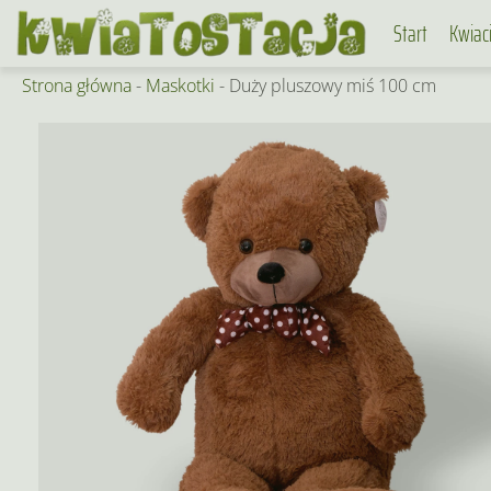
Skip
Start
Kwiac
to
content
Strona główna
-
Maskotki
-
Duży pluszowy miś 100 cm