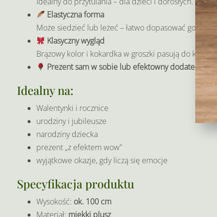
Idealny do przytulania – dla dzieci i dorosłych.
Elastyczna forma
Może siedzieć lub leżeć – łatwo dopasować go do pr
Klasyczny wygląd
Brązowy kolor i kokardka w groszki pasują do każdej 
Prezent sam w sobie lub efektowny dodatek do 
Idealny na:
Walentynki i rocznice
urodziny i jubileusze
narodziny dziecka
prezent „z efektem wow”
wyjątkowe okazje, gdy liczą się emocje
Specyfikacja produktu
Wysokość:
ok. 100 cm
Materiał:
miękki plusz