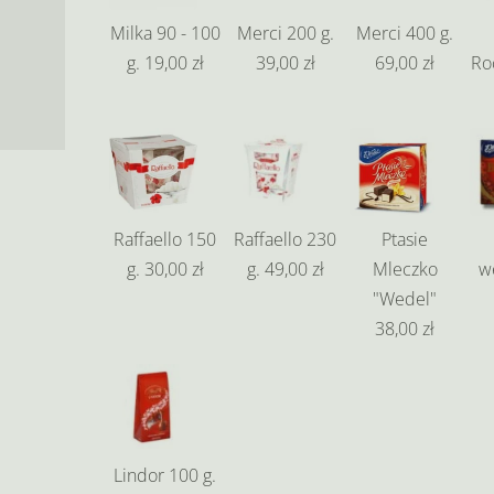
Milka 90 - 100
Merci 200 g.
Merci 400 g.
g.
19,00 zł
39,00 zł
69,00 zł
Ro
Raffaello 150
Raffaello 230
Ptasie
g.
30,00 zł
g.
49,00 zł
Mleczko
w
"Wedel"
38,00 zł
Lindor 100 g.