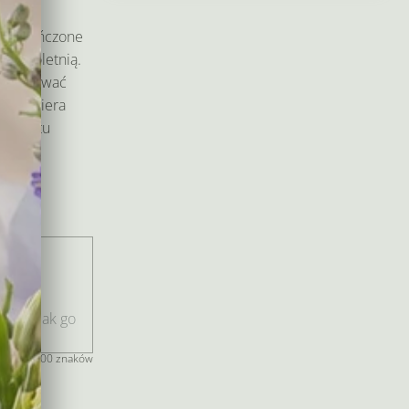
od
135,00 zł
am ukończone
do
 pełnoletnią.
265,00 zł
eryfikować
am kuriera
produktu
 i
niu.
jeszcze 400 znaków