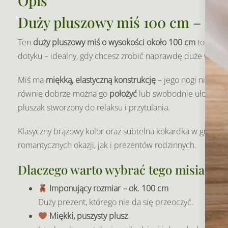
Opis
Duży pluszowy miś 100 cm – mięk
Ten
duży pluszowy miś o wysokości około 100 cm
to preze
dotyku – idealny, gdy chcesz zrobić naprawdę duże wraże
Miś ma
miękką, elastyczną konstrukcję
– jego nogi nie są
równie dobrze można go
położyć
lub swobodnie ułożyć na 
pluszak stworzony do relaksu i przytulania.
Klasyczny brązowy kolor oraz subtelna kokardka w groszk
romantycznych okazji, jak i prezentów rodzinnych.
Dlaczego warto wybrać tego misia?
Imponujący rozmiar – ok. 100 cm
Duży prezent, którego nie da się przeoczyć.
Miękki, puszysty plusz