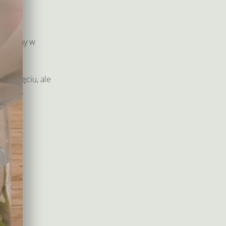
rzyjemny w
k na zdjęciu, ale
ulanka –
do