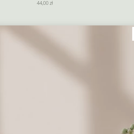
44,00 zł
Balony napełniane helem
Balon serce z helem
26,0
Wyczyść wybór
Wina
Oświadczenie o pełnoletności
Aby zamówić wino - zaró