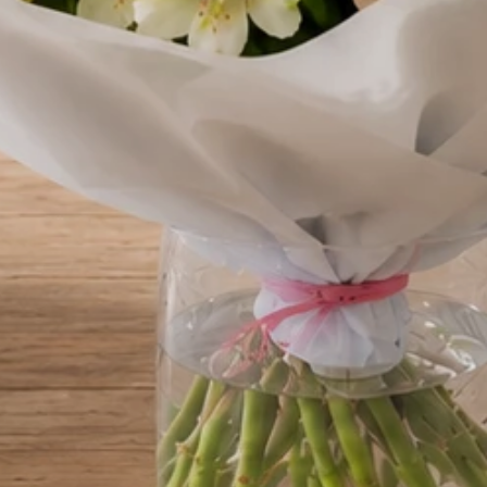
ki, efektowny i pełen ciepła
nt, który od razu wywołuje emocje. Jest duży, miękki i bardzo p
nie i podarować coś, co zostanie z obdarowaną osobą na długo.
 usztywnione. Może być prezentowany
w pozycji siedzącej
, tak ja
łóżku czy kanapie. Nie jest maskotką stojącą – to typowa przyt
i nadają mu ponadczasowego charakteru, który pasuje zarówno 