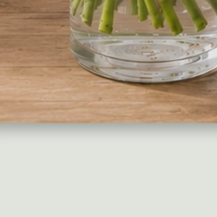
zestrzeni.
okazji.
kwiatów