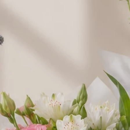
odbiorca musicie być pełnoletni
Oświadczam, że jestem osobą pełnoletnią (m
18 lat), a także że odbiorca zamówienia jest osobą
Przyjmuję do wiadomości, że kurier ma prawo zw
wiek odbiorcy przy doręczeniu paczki. Upoważni
kwiaciarni do technicznego odbioru wybranego 
alkoholowego ze stacjonarnego punktu sprzedaży
dostarczenia go pod wskazany adres w moim imie
Treść bileciku
Pozostałoe 