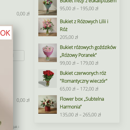
Bukiet frezji z eukaliptusem
Zakres
95,00
zł
–
195,00
zł
0,00
zł
cen:
Bukiet z Różowych Lilii i
od
Róż
OK
95,00 zł
205,00
zł
do
Bukiet różowych goździków
195,00 zł
„Różowy Poranek”
0 zł
Zakres
99,00
zł
–
179,00
zł
cen:
Bukiet czerwonych róż
od
"Romantyczny wieczór"
99,00 zł
Zakres
65,00
zł
–
172,00
zł
do
cen:
Flower box „Subtelna
0,00
zł
179,00 zł
od
Harmonia”
65,00 zł
Zakres
135,00
zł
–
265,00
zł
do
cen:
wno Ty jak i
172,00 zł