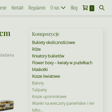
Koszyk
Search
enie
Kontakt
Regulamin
O nas
Blog
Items
0
in
Toggle
Cart
 cm
Kompozycje
Bukiety okolicznościowe
Róże
kładania
Kreatory bukietów
Flower boxy – kwiaty w pudełkach
Maskotki
Kosze kwiatowe
Balony
Tulipany
Kosze upominkowe
Wianki na wieczory panieńskie i nie
tylko…