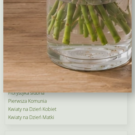
Kosze upominkowe
Wianki na wieczory panieńskie i nie tylko…
Wielkanoc
Wieńce i wiązanki pogrzebowe
Dekoracje na groby
Torty kwiatowe
Ogródek i balkon
Narodziny dziecka
Rośliny doniczkowe
Boże Narodzenie
Kwiaty na Walentynki
Florystyka ślubna
Pierwsza Komunia
Kwiaty na Dzień Kobiet
Kwiaty na Dzień Matki