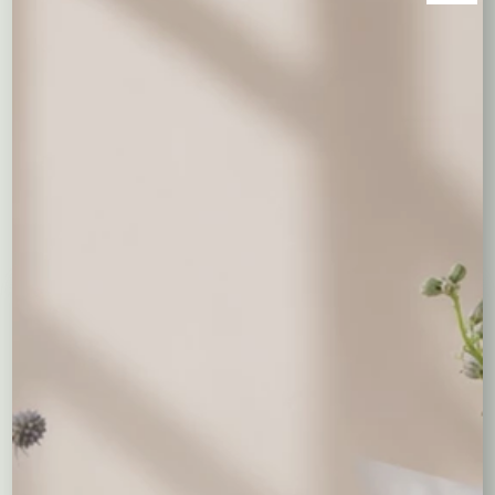
Opis
Koszyk świąteczny wykonany z gałęzi brzozy a w nim jaja,
kurka i kogutek, pełnik, kalanchoe, bukszpan i żółto-
pomarańczowe dodatki.
Średnica kosza – 24 – 28 cm.
Być może spodobają Ci się...
Niedostepny
Niedostepny