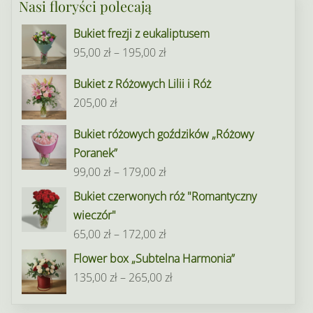
Nasi floryści polecają
Bukiet frezji z eukaliptusem
Zakres
95,00
zł
–
195,00
zł
cen:
Bukiet z Różowych Lilii i Róż
od
205,00
zł
95,00 zł
do
Bukiet różowych goździków „Różowy
195,00 zł
Poranek”
Zakres
99,00
zł
–
179,00
zł
cen:
Bukiet czerwonych róż "Romantyczny
od
wieczór"
99,00 zł
Zakres
65,00
zł
–
172,00
zł
do
cen:
Flower box „Subtelna Harmonia”
179,00 zł
od
Zakres
135,00
zł
–
265,00
zł
65,00 zł
cen:
do