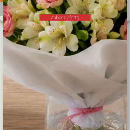
49,00
zł
Zobacz preferencje
122,00
zł
Polityka plików cookies
Polityka prywatności
Zobacz ofertę
Czytaj dalej
Czytaj dalej
Kompozycje
Bukiety okolicznościowe
Róże
Kreatory bukietów
Flower boxy – kwiaty w pudełkach
Maskotki
Kosze kwiatowe
Balony
Tulipany