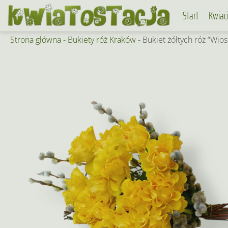
Skip
Start
Kwiac
to
content
Strona główna
-
Bukiety róż Kraków
-
Bukiet żółtych róż “Wio