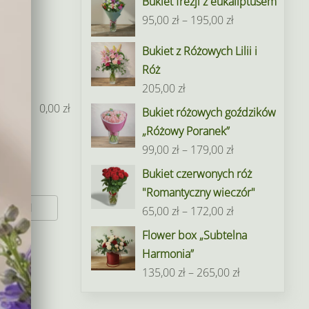
Bukiet frezji z eukaliptusem
Zakres
95,00
zł
–
195,00
zł
cen:
Bukiet z Różowych Lilii i
od
Róż
95,00 zł
205,00
zł
do
0,00
zł
Bukiet różowych goździków
195,00 zł
„Różowy Poranek”
Zakres
99,00
zł
–
179,00
zł
cen:
Bukiet czerwonych róż
od
"Romantyczny wieczór"
99,00 zł
Zakres
0 zł
65,00
zł
–
172,00
zł
do
cen:
Flower box „Subtelna
179,00 zł
od
Harmonia”
65,00 zł
Zakres
135,00
zł
–
265,00
zł
do
cen:
172,00 zł