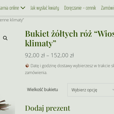
iarnia online
Jak wysłać kwiaty
Doręczanie – cennik
Zamówi
senne klimaty”
Bukiet żółtych róż “Wi
klimaty”
Zakres
92,00
zł
–
152,00
zł
cen:
Datę i godzinę dostawy wybierzesz w trakcie s
zamówienia.
od
92,00 zł
Wielkość bukietu
do
152,00 zł
Dodaj prezent