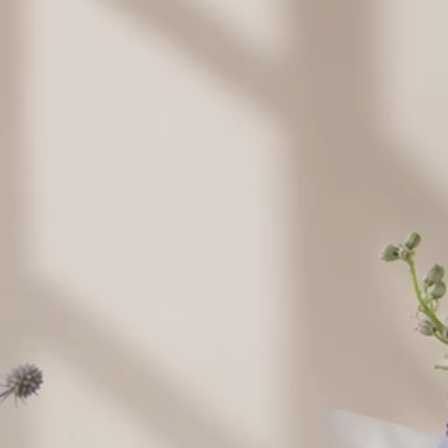
Lindor 100 g.
44,00 zł
Balony napełniane helem
Balon serce z helem
26,0
Wyczyść wybór