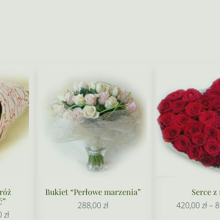
róż
Bukiet “Perłowe marzenia”
Serce z
ć”
288,00
zł
420,00
zł
–
8
Zakres
0
zł