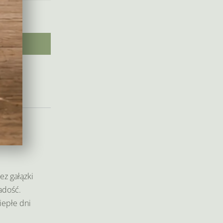
ez gałązki
radość.
iepłe dni