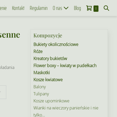
Koszyk
Search
enie
Kontakt
Regulamin
O nas
Blog
Items
0
in
Toggle
Cart
osenne
Kompozycje
Bukiety okolicznościowe
Róże
Kreatory bukietów
Flower boxy – kwiaty w pudełkach
kładania
Maskotki
Kosze kwiatowe
Balony
Tulipany
Kosze upominkowe
Wianki na wieczory panieńskie i nie
tylko…