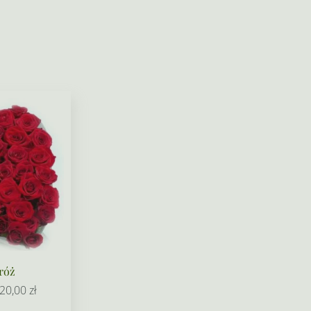
 róż
Zakres
20,00
zł
cen: