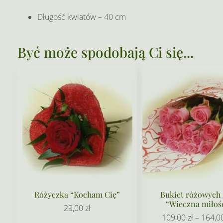
Długość kwiatów – 40 cm
Być może spodobają Ci się...
Różyczka “Kocham Cię”
Bukiet różowych 
“Wieczna miłoś
29,00
zł
109,00
zł
–
164,0