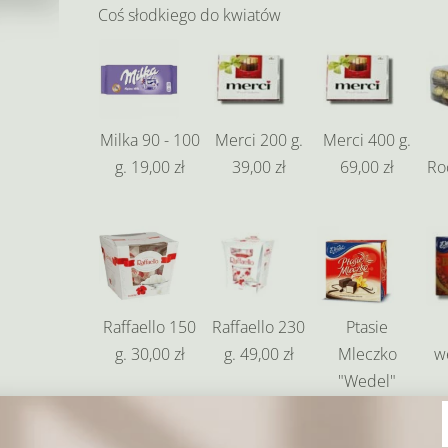
Coś słodkiego do kwiatów
Milka 90 - 100
Merci 200 g.
Merci 400 g.
g.
19,00 zł
39,00 zł
69,00 zł
Ro
Raffaello 150
Raffaello 230
Ptasie
g.
30,00 zł
g.
49,00 zł
Mleczko
w
"Wedel"
38,00 zł