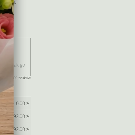
produktu
 i
niu.
jeszcze 400 znaków
0,00
zł
92,00
zł
92,00
zł