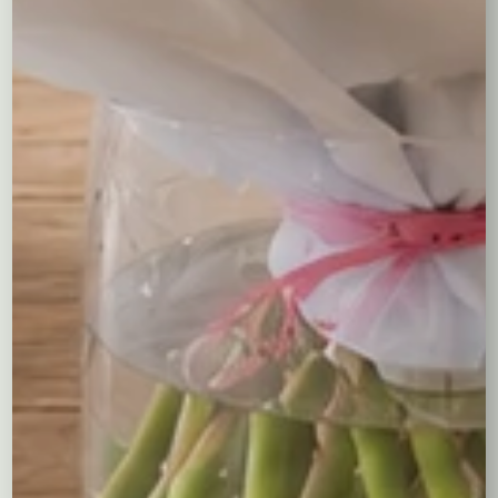
Cena prezentów:
0,00
zł
Cena kompozycji:
480,00
zł
Razem:
480,00
zł
ilość
Decrease
Increase
Kosz
quantity
quantity
kwiatowy
Numer katalogowy:
526
"Pastelowe
Kategoria:
Kosze kwiatowe
wspomnienia"
Opis
Dodatkowe informacje
Opis
Kosz kwiatowy “Pastelowe wspomnienia” wypełniony jest