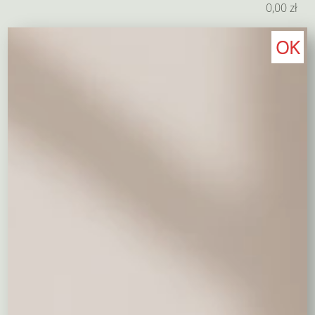
0,00
zł
Dodaj przytulankę
OK
Niech Twój prezent będzie pamiątką, która pozostanie
na dłużej
Pluszowy miś 50 cm - średni
150,00 zł