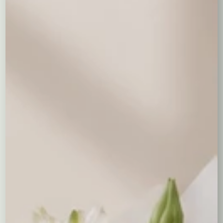
Pluszowy miś - 30 cm
69,00 zł
Wyczyść wybór
0,00
zł
Dodaj prezent
Coś słodkiego do kwiatów
Milka
19,00 zł
Merci mniejsze
Merci większe
39,00 zł
69,00 zł