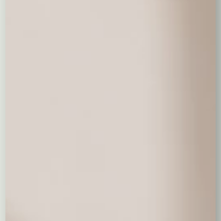
Duży pluszowy miś 100 cm
250,00 zł
Czerwone pluszowe serduszko
36,00 zł