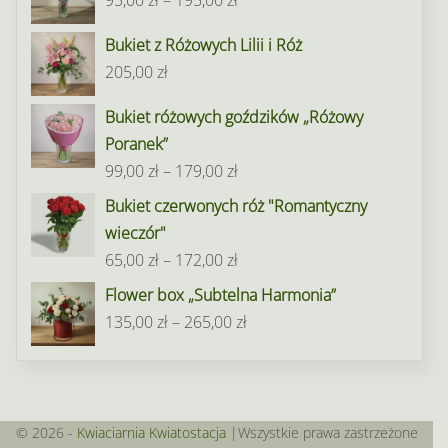
95,00
zł
–
195,00
zł
cen:
Bukiet z Różowych Lilii i Róż
od
205,00
zł
95,00 zł
do
Bukiet różowych goździków „Różowy
195,00 zł
Poranek”
Zakres
99,00
zł
–
179,00
zł
cen:
Bukiet czerwonych róż "Romantyczny
od
wieczór"
99,00 zł
Zakres
65,00
zł
–
172,00
zł
do
cen:
Flower box „Subtelna Harmonia”
179,00 zł
od
Zakres
135,00
zł
–
265,00
zł
65,00 zł
cen:
do
od
172,00 zł
135,00 zł
do
© 2026 -
Kwiaciarnia Kwiatostacja
|Wszystkie prawa zastrzeżone