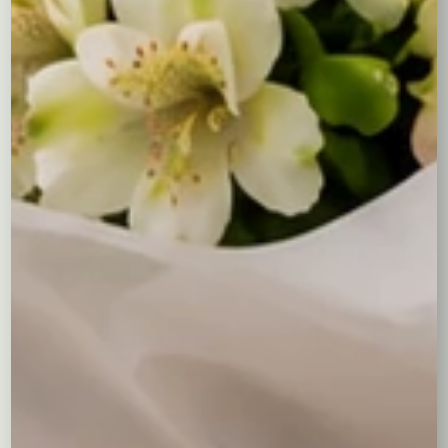
ma prawo zweryfikować wiek odbiorcy przy doręczeniu
paczki. Upoważniam kuriera kwiaciarni do technicznego
odbioru wybranego produktu alkoholowego ze
stacjonarnego punktu sprzedaży i dostarczenia go pod
wskazany adres w moim imieniu.
Treść bileciku
Pozostałoe jeszcze 400 znaków