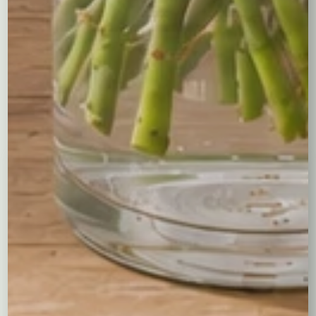
kwiatami o delikatnych, pastelowych barwach.
Kompozycja jest subtelna i harmonijna, tworząc wrażenie
delikatności i elegancji. To piękne i romantyczne
zestawienie kolorów, idealne na różne okazje, od urodzin
po śluby czy rocznice.
Być może spodobają Ci się...
Kosz z anturium i róż
Kolorowy koszyczek