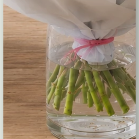
Balony
Tulipany
Kosze upominkowe
Wianki na wieczory panieńskie i nie tylko…
Wielkanoc
Wieńce i wiązanki pogrzebowe
Dekoracje na groby
Torty kwiatowe
Ogródek i balkon
Narodziny dziecka
Rośliny doniczkowe
Boże Narodzenie
Kwiaty na Walentynki
Florystyka ślubna
Pierwsza Komunia
Kwiaty na Dzień Kobiet
Kwiaty na Dzień Matki