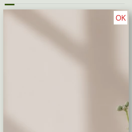
Opis
Dodatkowe informacje
OK
Opis
Trwała, płaska kompozycja z naturalnych elementów w
kształcie serca pokrytego brzozową korą, na którym
umieszczono motyw roślinny. Średnica około 37 cm.
Być może spodobają Ci się...