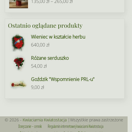
Zakres
135,00
zł
–
265,00
zł
65,00 zł
cen:
do
od
172,00 zł
Ostatnio oglądane produkty
135,00 zł
do
Wieniec w kształcie herbu
265,00 zł
640,00
zł
Różane serduszko
54,00
zł
Goździk "Wspomnienie PRL-u"
9,00
zł
© 2026 -
Kwiaciarnia Kwiatostacja
|Wszystkie prawa zastrzeżone
Doręczanie – cennik
Regulamin internetowej kwiaciarni Kwiatostacja