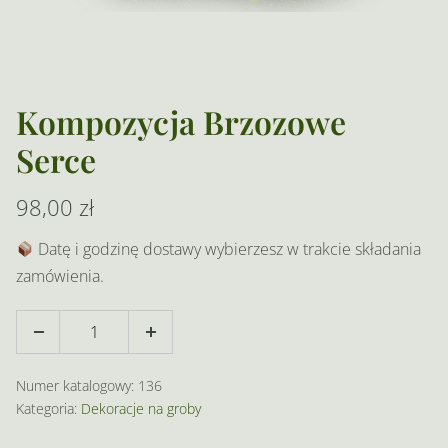
Kompozycja Brzozowe
Serce
98,00
zł
Datę i godzinę dostawy wybierzesz w trakcie składania
zamówienia.
ilość
Decrease
Increase
Kompozycja
quantity
quantity
Brzozowe
Numer katalogowy:
136
Serce
Kategoria:
Dekoracje na groby