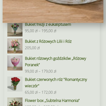
Nasi floryści polecają
Bukiet frezji z eukaliptusem
Zakres
95,00
zł
–
195,00
zł
cen:
Bukiet z Różowych Lilii i Róż
od
205,00
zł
95,00 zł
do
Bukiet różowych goździków „Różowy
195,00 zł
Poranek”
Zakres
99,00
zł
–
179,00
zł
cen:
Bukiet czerwonych róż "Romantyczny
od
wieczór"
99,00 zł
Zakres
65,00
zł
–
172,00
zł
do
cen:
Flower box „Subtelna Harmonia”
179,00 zł
od