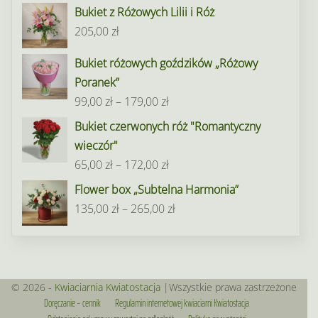
Bukiet z Różowych Lilii i Róż
od
205,00
zł
95,00 zł
do
Bukiet różowych goździków „Różowy
195,00 zł
Poranek”
Zakres
99,00
zł
–
179,00
zł
cen:
Bukiet czerwonych róż "Romantyczny
od
wieczór"
99,00 zł
Zakres
65,00
zł
–
172,00
zł
do
cen:
Flower box „Subtelna Harmonia”
179,00 zł
od
Zakres
135,00
zł
–
265,00
zł
65,00 zł
cen:
do
od
172,00 zł
135,00 zł
do
© 2026 -
Kwiaciarnia Kwiatostacja
|Wszystkie prawa zastrzeżone
Doręczanie – cennik
Regulamin internetowej kwiaciarni Kwiatostacja
265,00 zł