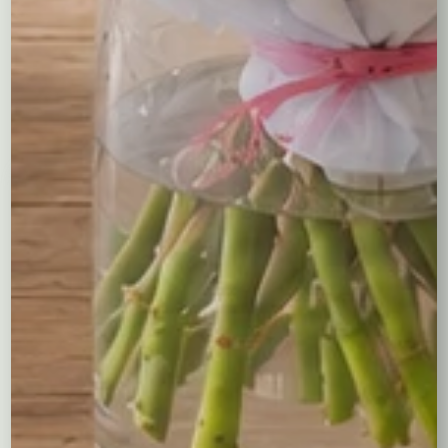
Ilość kwiatów – 15
Długość kwiatów – 40 cm
Być może spodobają Ci się...
Białe róże w pudełku
Różane serduszko
220,00
zł
54,00
zł