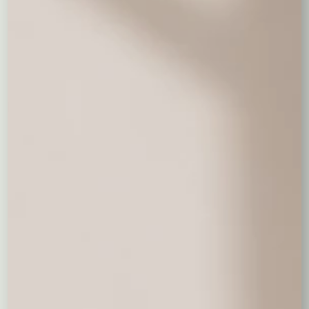
Dodaj prezent
Coś słodkiego do kwiatów
Milka 90 - 100 g.
Merci 200 g.
Merci 400 g.
19,00 zł
39,00 zł
69,00 zł
Ferrero Rocher
Raffaello 150 g.
Raffaello 230 g.
200 g.
49,00 zł
30,00 zł
49,00 zł