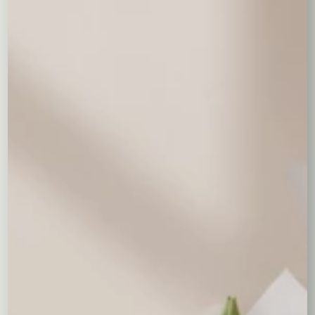
Ptasie Mleczko
Baryłki
Lindor 100 g.
"Wedel"
38,00 zł
wedlowskie
44,00 zł
55,00 zł
0,00
zł
Balony napełniane helem
Balon serce z helem
26,00 zł
Wyczyść wybór