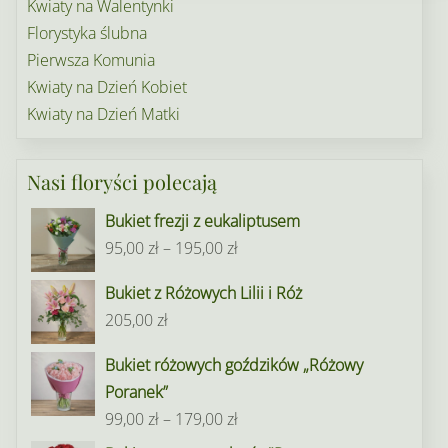
Kwiaty na Walentynki
Florystyka ślubna
Pierwsza Komunia
Kwiaty na Dzień Kobiet
Kwiaty na Dzień Matki
Nasi floryści polecają
Bukiet frezji z eukaliptusem
Zakres
95,00
zł
–
195,00
zł
cen:
Bukiet z Różowych Lilii i Róż
od
205,00
zł
95,00 zł
do
Bukiet różowych goździków „Różowy
195,00 zł
Poranek”
Zakres
99,00
zł
–
179,00
zł
cen: