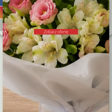
Odrzucam
Zobacz preferencje
Polityka plików cookies
Polityka prywatności
Zobacz ofertę
Wianek z kwiatów
Wianek z kwiatów
mieszanych
kalanchoe
137,00
zł
179,00
zł
Wybierz opcje
Wybierz opcje
Kompozycje
Bukiety okolicznościowe
Róże