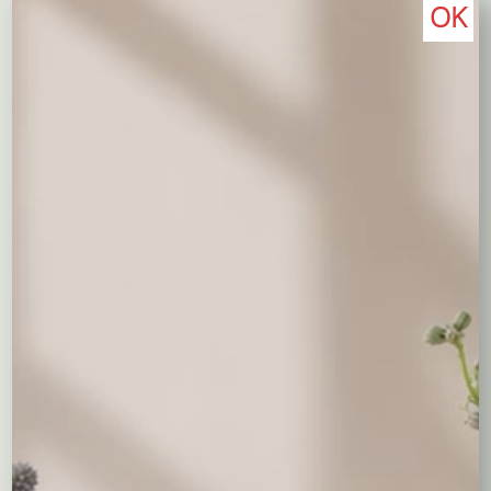
OK
Opis
Opis
Błękitny wianek to niecodzienna propozycja wianka w
innym niż biały kolorze. Niewinność bieli jest tu
podkreślona niebieskimi kwiatami hiacynta, całość
ułożona tak, że przód jest nieco większy tworząc kształt
diademu, co może wyszczuplić nieco okrągłą buzię.
Trwałe kwiaty i zieleń sprawią, że ten wianek może
pozostać świeży przez kilka dni. Przed złożeniem
zamówienia prosimy o uzgodnienie rozmiaru wianka.
Być może spodobają Ci się...