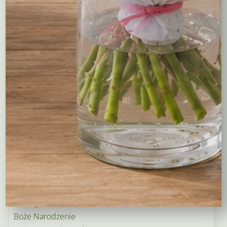
Kreatory bukietów
Flower boxy – kwiaty w pudełkach
Maskotki
Kosze kwiatowe
Balony
Tulipany
Kosze upominkowe
Wianki na wieczory panieńskie i nie tylko…
Wielkanoc
Wieńce i wiązanki pogrzebowe
Dekoracje na groby
Torty kwiatowe
Ogródek i balkon
Narodziny dziecka
Rośliny doniczkowe
Boże Narodzenie