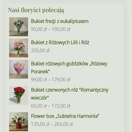
Nasi floryści polecają
Bukiet frezji z eukaliptusem
Zakres
95,00
zł
–
195,00
zł
cen:
Bukiet z Różowych Lilii i Róż
od
205,00
zł
95,00 zł
do
Bukiet różowych goździków „Różowy
195,00 zł
Poranek”
Zakres
99,00
zł
–
179,00
zł
cen:
Bukiet czerwonych róż "Romantyczny
od
wieczór"
99,00 zł
Zakres
65,00
zł
–
172,00
zł
do
cen:
Flower box „Subtelna Harmonia”
179,00 zł
od
Zakres
135,00
zł
–
265,00
zł
65,00 zł
cen: