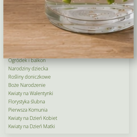
Tulipany
Kosze upominkowe
Wianki na wieczory panieńskie i nie tylko…
Wielkanoc
Wieńce i wiązanki pogrzebowe
Dekoracje na groby
Torty kwiatowe
Ogródek i balkon
Narodziny dziecka
Rośliny doniczkowe
Boże Narodzenie
Kwiaty na Walentynki
Florystyka ślubna
Pierwsza Komunia
Kwiaty na Dzień Kobiet
Kwiaty na Dzień Matki