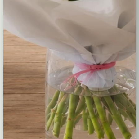
Zielono biały wianek
Wianek z białych
kwiatów i mirtu
139,00
zł
146,00
zł
Wybierz opcje
Wybierz opcje
Kompozycje
Bukiety okolicznościowe
Róże
Kreatory bukietów
Flower boxy – kwiaty w pudełkach
Maskotki
Kosze kwiatowe
Balony