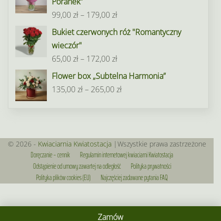
Poranek”
Zakres
99,00
zł
–
179,00
zł
cen:
Bukiet czerwonych róż "Romantyczny
od
wieczór"
99,00 zł
Zakres
65,00
zł
–
172,00
zł
do
cen:
Flower box „Subtelna Harmonia”
179,00 zł
od
Zakres
135,00
zł
–
265,00
zł
65,00 zł
cen:
do
od
172,00 zł
135,00 zł
do
© 2026 -
Kwiaciarnia Kwiatostacja
|Wszystkie prawa zastrzeżone
Doręczanie – cennik
Regulamin internetowej kwiaciarni Kwiatostacja
265,00 zł
Odstąpienie od umowy zawartej na odległość
Polityka prywatności
Polityka plików cookies (EU)
Najczęściej zadawane pytania FAQ
Zamów