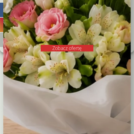
Zgadzam się
Odrzucam
Zobacz preferencje
Polityka plików cookies
Polityka prywatności
Zobacz ofertę
Wiązanka z anturium i
Wieniec pogrzebowy z
gerber
kalli i róż
195,00
zł
560,00
zł
Wybierz opcje
Wybierz opcje
Kompozycje