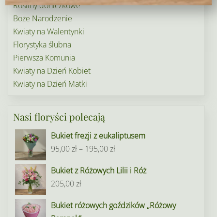
Rośliny doniczkowe
Boże Narodzenie
Kwiaty na Walentynki
Florystyka ślubna
Pierwsza Komunia
Kwiaty na Dzień Kobiet
Kwiaty na Dzień Matki
Nasi floryści polecają
Bukiet frezji z eukaliptusem
Zakres
95,00
zł
–
195,00
zł
cen:
Bukiet z Różowych Lilii i Róż
od
205,00
zł
95,00 zł
do
Bukiet różowych goździków „Różowy
195,00 zł