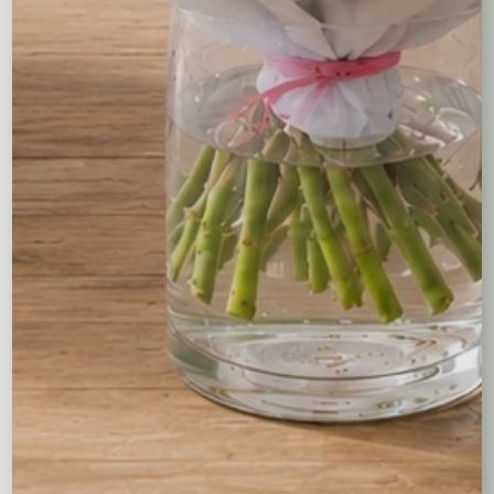
Bukiety okolicznościowe
Róże
Kreatory bukietów
Flower boxy – kwiaty w pudełkach
Maskotki
Kosze kwiatowe
Balony
Tulipany
Kosze upominkowe
Wianki na wieczory panieńskie i nie tylko…
Wielkanoc
Wieńce i wiązanki pogrzebowe
Dekoracje na groby
Torty kwiatowe
Ogródek i balkon
Narodziny dziecka