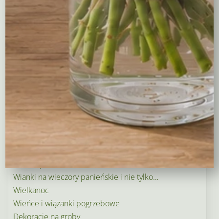
Wybierz długość kwiatów
Kompozycje
Bukiety okolicznościowe
Róże
Kreatory bukietów
Flower boxy – kwiaty w pudełkach
Maskotki
Kosze kwiatowe
Balony
Tulipany
Kosze upominkowe
Wianki na wieczory panieńskie i nie tylko…
Wielkanoc
Wieńce i wiązanki pogrzebowe
Dekoracje na groby