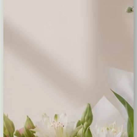
wiklinie
149,00
zł
Czytaj dalej
Wieńce adwentowe – symbol
tradycji i oczekiwania
Wieńce adwentowe to wyjątkowe dekoracje, które
nawiązują do wielowiekowej tradycji przygotowań do
Świąt Bożego Narodzenia. Symbolizują nadzieję, światło i
oczekiwanie na nadejście Bożego Narodzenia. W każdą
kolejną niedzielę adwentu zapala się jedną z czterech
świec umieszczonych na wieńcu, co wprowadza do
domowego wnętrza wyjątkową atmosferę refleksji i