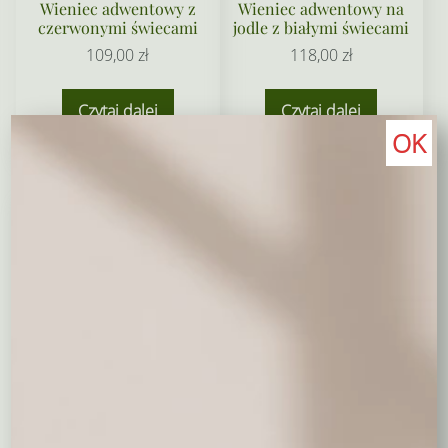
Wieniec adwentowy z
Wieniec adwentowy na
czerwonymi świecami
jodle z białymi świecami
109,00
zł
118,00
zł
Czytaj dalej
Czytaj dalej
OK
Niedostepny
Wieniec adwentowy ze
złotymi świecami na