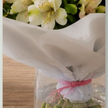
minimalistyczne, rustykalne lub bogato zdobione, idealnie
pasujące do każdego wnętrza.
Stwórz wyjątkowy klimat adwentowy
Wieńce adwentowe to nie tylko piękna ozdoba, ale też
tradycja, która jednoczy rodzinę podczas zapalania świec
i wspólnego oczekiwania na święta. Odkryj nasze
produkty i wprowadź do swojego domu odrobinę magii
adwentowego czasu.
Wybierz zakres cen
Wybierz kolor