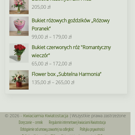
od
205,00
zł
95,00 zł
do
Bukiet różowych goździków „Różowy
195,00 zł
Poranek”
Zakres
99,00
zł
–
179,00
zł
cen:
Bukiet czerwonych róż "Romantyczny
od
wieczór"
99,00 zł
Zakres
65,00
zł
–
172,00
zł
do
cen:
Flower box „Subtelna Harmonia”
179,00 zł
od
Zakres
135,00
zł
–
265,00
zł
65,00 zł
cen:
do
od
172,00 zł
135,00 zł
do
© 2026 -
Kwiaciarnia Kwiatostacja
|Wszystkie prawa zastrzeżone
Doręczanie – cennik
Regulamin internetowej kwiaciarni Kwiatostacja
265,00 zł
Odstąpienie od umowy zawartej na odległość
Polityka prywatności