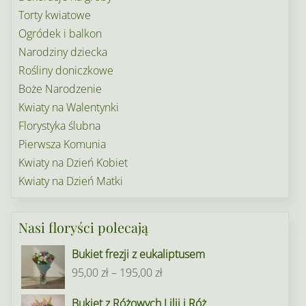
Torty kwiatowe
Ogródek i balkon
Narodziny dziecka
Rośliny doniczkowe
Boże Narodzenie
Kwiaty na Walentynki
Florystyka ślubna
Pierwsza Komunia
Kwiaty na Dzień Kobiet
Kwiaty na Dzień Matki
Nasi floryści polecają
Bukiet frezji z eukaliptusem
Zakres
95,00
zł
–
195,00
zł
cen:
Bukiet z Różowych Lilii i Róż