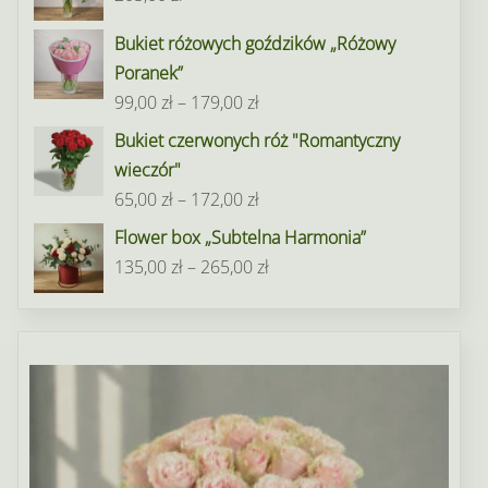
95,00 zł
do
Bukiet różowych goździków „Różowy
195,00 zł
Poranek”
Zakres
99,00
zł
–
179,00
zł
cen:
Bukiet czerwonych róż "Romantyczny
od
wieczór"
99,00 zł
Zakres
65,00
zł
–
172,00
zł
do
cen:
Flower box „Subtelna Harmonia”
179,00 zł
od
Zakres
135,00
zł
–
265,00
zł
65,00 zł
cen:
do
od
172,00 zł
135,00 zł
do
265,00 zł