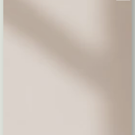
natury
Stroiki naturalne
wykonane są z prawdziwych gałązek,
szyszek, suszonych owoców i przypraw.
Zalety
Naturalny zapach świąt
Ekologiczne i biodegradowalne
Każdy stroik jest unikatowy
Wady
Krótka trwałość
Wymagają lekkiej pielęgnacji (spryskiwanie wodą,
podlewanie)
Symbolika
Zielone gałązki – życie i odrodzenie