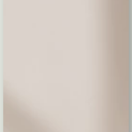
Czerwone dodatki – miłość i radość
Szyszki – pomyślność i płodność
Stroiki sztuczne – trwałość i
wygoda
Stroiki sztuczne
wykonane są z materiałów syntetycznych
imitujących naturalne gałązki i ozdoby.
Zalety
Długowieczne, można używać wiele lat
Nie wymagają pielęgnacji ani podlewania
Lekkie i łatwe do zawieszenia
Wady
Brak naturalnego zapachu
Mniej ekologiczne