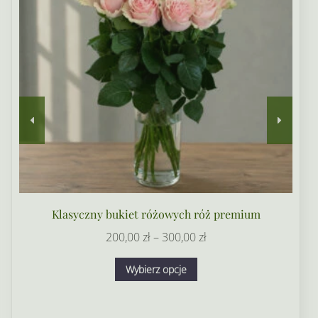
Klasyczny bukiet różowych róż premium
Zakres
200,00
zł
–
300,00
zł
cen:
Ten
Wybierz opcje
od
produkt
200,00 zł
ma
do