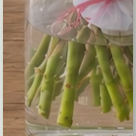
Kompozycje
Bukiety okolicznościowe
Róże
Kreatory bukietów
Flower boxy – kwiaty w pudełkach
Maskotki
Kosze kwiatowe
Balony
Tulipany
Kosze upominkowe
Wianki na wieczory panieńskie i nie tylko…
Wielkanoc
Wieńce i wiązanki pogrzebowe
Dekoracje na groby
Torty kwiatowe