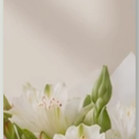
Sztuczne stroiki są idealne do biur, sklepów i miejsc
publicznych, gdzie trwałość dekoracji jest kluczowa.
Jak zrobić stroik świąteczny
samodzielnie
Jeśli chcesz stworzyć własny
stroik bożonarodzeniowy
, oto
prosty przewodnik:
Potrzebujesz
Bazę: wieniec z gałązek, słomy lub druciany stelaż
Ozdoby: szyszki, bombki, wstążki, suszone owoce,
cynamon
Narzędzia: klej na gorąco, drut florystyczny, nożyczki
Krok po kroku