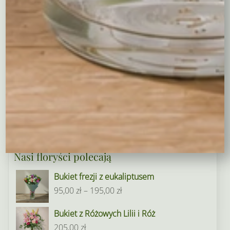
Ogródek i balkon
Narodziny dziecka
Rośliny doniczkowe
Boże Narodzenie
Kwiaty na Walentynki
Florystyka ślubna
Pierwsza Komunia
Kwiaty na Dzień Kobiet
Kwiaty na Dzień Matki
Nasi floryści polecają
Bukiet frezji z eukaliptusem
Zakres
95,00
zł
–
195,00
zł
cen:
Bukiet z Różowych Lilii i Róż
od
205,00
zł