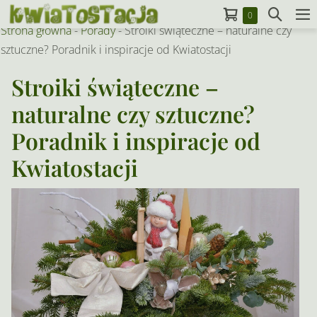
Skip
Koszyk
Search
Items
0
to
M
in
Strona główna
-
Porady
-
Stroiki świąteczne – naturalne czy
Toggle
To
Cart
content
sztuczne? Poradnik i inspiracje od Kwiatostacji
Stroiki świąteczne –
naturalne czy sztuczne?
Poradnik i inspiracje od
Kwiatostacji