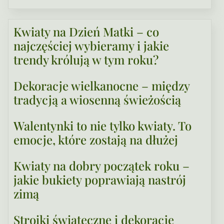
wiele
300,00 zł
wariantów.
Kwiaty na Dzień Matki – co
Opcje
najczęściej wybieramy i jakie
można
wybrać
trendy królują w tym roku?
na
Dekoracje wielkanocne – między
stronie
tradycją a wiosenną świeżością
produktu
Walentynki to nie tylko kwiaty. To
emocje, które zostają na dłużej
Kwiaty na dobry początek roku –
jakie bukiety poprawiają nastrój
zimą
Stroiki świąteczne i dekoracje