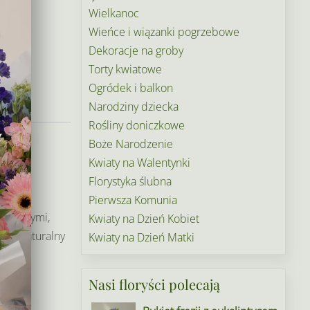
Wielkanoc
Wieńce i wiązanki pogrzebowe
Dekoracje na groby
Torty kwiatowe
Ogródek i balkon
Narodziny dziecka
Rośliny doniczkowe
w
Boże Narodzenie
Kwiaty na Walentynki
 do
Florystyka ślubna
ia
Pierwsza Komunia
roślinnymi,
Kwiaty na Dzień Kobiet
n w naturalny
Kwiaty na Dzień Matki
e
Nasi floryści polecają