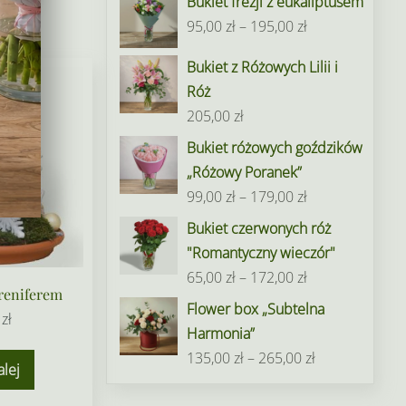
Bukiet frezji z eukaliptusem
Zakres
95,00
zł
–
195,00
zł
cen:
Bukiet z Różowych Lilii i
od
Róż
95,00 zł
205,00
zł
do
Bukiet różowych goździków
195,00 zł
„Różowy Poranek”
Zakres
99,00
zł
–
179,00
zł
cen:
Bukiet czerwonych róż
od
"Romantyczny wieczór"
99,00 zł
Zakres
65,00
zł
–
172,00
zł
do
reniferem
cen:
Flower box „Subtelna
179,00 zł
0
zł
od
Harmonia”
65,00 zł
Zakres
135,00
zł
–
265,00
zł
alej
do
cen:
172,00 zł