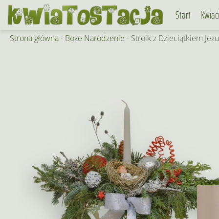
Skip
Start
Kwiac
to
content
Strona główna
-
Boże Narodzenie
-
Stroik z Dzieciątkiem Jez