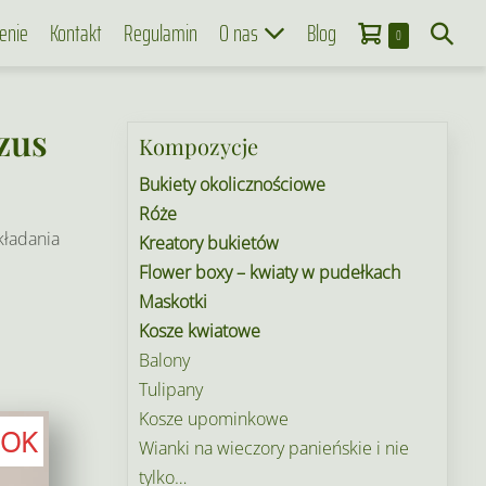
Koszyk
Search
enie
Kontakt
Regulamin
O nas
Blog
Items
0
in
Toggle
Cart
zus
Kompozycje
Bukiety okolicznościowe
Róże
kładania
Kreatory bukietów
Flower boxy – kwiaty w pudełkach
Maskotki
Kosze kwiatowe
Balony
Tulipany
Kosze upominkowe
OK
Wianki na wieczory panieńskie i nie
tylko…