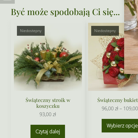
Być może spodobają Ci się...
Niedostepny
Niedostepny
Świąteczny stroik w
Świąteczny bukiet
koszyczku
96,00
zł
–
109,0
93,00
zł
Wybierz opcje
Czytaj dalej