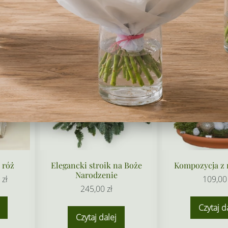
Niedostepny
Niedostepny
 róż
Elegancki stroik na Boże
Kompozycja z 
Narodzenie
Zakres
0
zł
109,0
245,00
zł
cen:
Ten
od
Czytaj d
produkt
Czytaj dalej
96,00 zł
ma