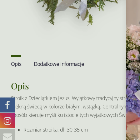
Opis
Dodatkowe informacje
Aby
prz
Opis
tec
lub
Stroik z Dzieciątkiem Jezus. Wyjątkowy tradycyjny stroik 
moż
piękną świecą w kolorze białym, wstążką. Centralnym eleme
sposób kieruje myśli ku istocie tych wyjątkowych Świąt.
Rozmiar stroika: dł. 30-35 cm