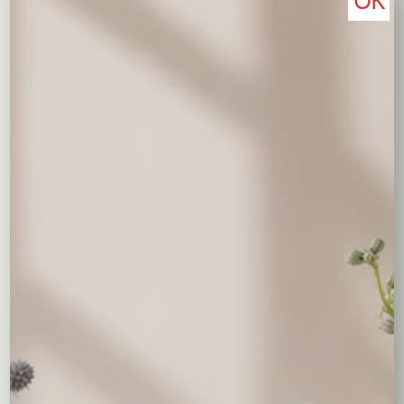
Opis
Bukiet z róż w kolorze kremowo łososiowym oraz
lewkonii z przybraniem w kryzie z sizalu. Lewkonie są
dostępne jedynie w maju i czerwcu, gdy są niedostępne –
zastępowane są kwiatami o podobnym wyglądzie (lwie
paszcze lub ostróżki).
Być może spodobają Ci się...