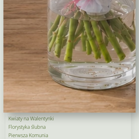
Maskotki
Kosze kwiatowe
Balony
Tulipany
Kosze upominkowe
Wianki na wieczory panieńskie i nie tylko…
Wielkanoc
Wieńce i wiązanki pogrzebowe
Dekoracje na groby
Torty kwiatowe
Ogródek i balkon
Narodziny dziecka
Rośliny doniczkowe
Boże Narodzenie
Kwiaty na Walentynki
Florystyka ślubna
Pierwsza Komunia