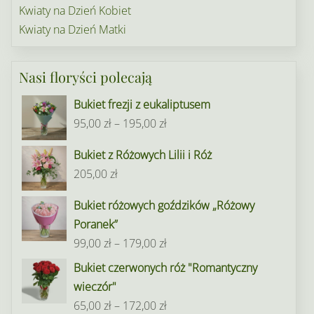
Kwiaty na Dzień Kobiet
Kwiaty na Dzień Matki
Nasi floryści polecają
Bukiet frezji z eukaliptusem
Zakres
95,00
zł
–
195,00
zł
cen:
Bukiet z Różowych Lilii i Róż
od
205,00
zł
95,00 zł
do
Bukiet różowych goździków „Różowy
195,00 zł
Poranek”
Zakres
99,00
zł
–
179,00
zł
cen:
Bukiet czerwonych róż "Romantyczny
od
wieczór"
99,00 zł
Zakres
65,00
zł
–
172,00
zł