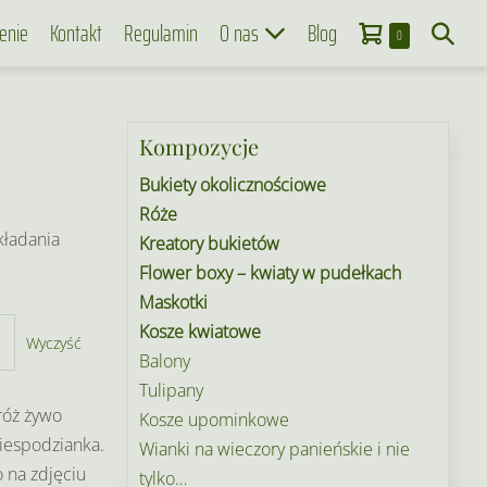
Koszyk
Search
enie
Kontakt
Regulamin
O nas
Blog
Items
0
in
Toggle
Cart
Kompozycje
Bukiety okolicznościowe
Róże
kładania
Kreatory bukietów
Flower boxy – kwiaty w pudełkach
Maskotki
Kosze kwiatowe
Wyczyść
Balony
Tulipany
róż żywo
Kosze upominkowe
niespodzianka.
Wianki na wieczory panieńskie i nie
 na zdjęciu
tylko…