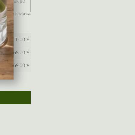
jeszcze 400 znaków
0,00
zł
69,00
zł
69,00
zł