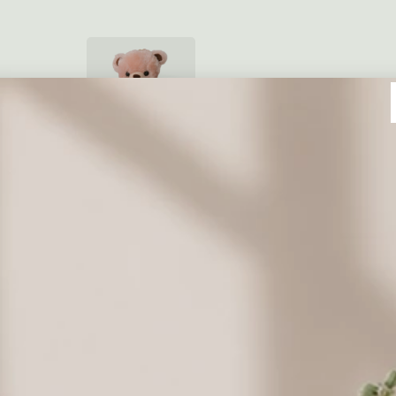
Pluszowy miś -
30 cm
69,00 zł
Dodaj prezent
Coś słodkiego do kwiatów