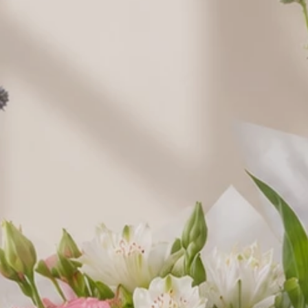
Milka
19,00 zł
Merci
Merci
mniejsze
większe
39,00 zł
69,00 zł
Ptasie
Raffaello 150
Raffaello 230
mleczko
g.
30,00 zł
g.
49,00 zł
w
Wedel
38,00 zł