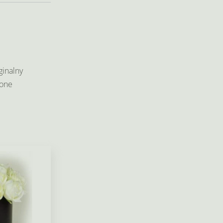
ginalny
ione