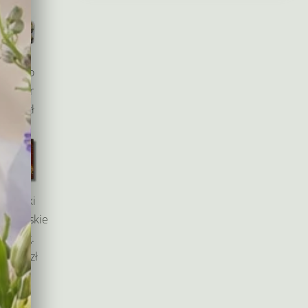
od
135,00 zł
do
265,00 zł
Ferrero
Rocher
49,00 zł
Baryłki
edlowskie
200 g.
55,00 zł