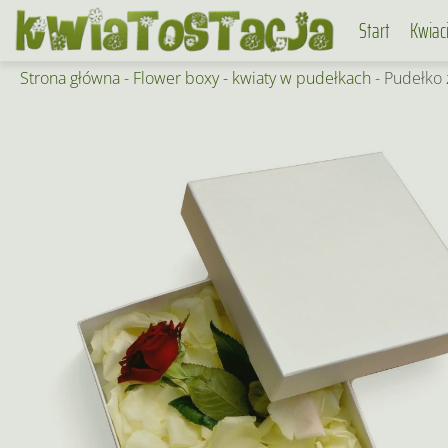
Skip
Start
Kwiac
to
content
Strona główna
-
Flower boxy - kwiaty w pudełkach
-
Pudełko 