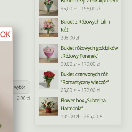
Bukiet frezji z eukaliptusem
Zakres
95,00
zł
–
195,00
zł
cen:
Bukiet z Różowych Lilii i
od
Róż
95,00 zł
OK
205,00
zł
do
Bukiet różowych goździków
195,00 zł
„Różowy Poranek”
Zakres
99,00
zł
–
179,00
zł
cen:
Bukiet czerwonych róż
od
"Romantyczny wieczór"
Wyczyść wybór
99,00 zł
Zakres
65,00
zł
–
172,00
zł
do
cen:
0,00
zł
Flower box „Subtelna
179,00 zł
od
Harmonia”
65,00 zł
Zakres
135,00
zł
–
265,00
zł
do
cen:
172,00 zł