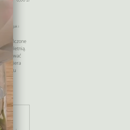
wno Ty jak i
am ukończone
 pełnoletnią.
eryfikować
am kuriera
produktu
 i
niu.