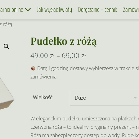
iarnia online
Jak wysłać kwiaty
Doręczanie – cennik
Zamówi
z różą
Pudełko z różą
Zakres
49,00
zł
–
69,00
zł
cen:
Datę i godzinę dostawy wybierzesz w trakcie s
zamówienia.
od
49,00 zł
Wielkość
do
69,00 zł
W eleganckim pudełku umieszczona na płatkach 
czerwona róża – to idealny, oryginalny prezent – 
Róża ma zabezpieczony dostęp do wody. Pudełko