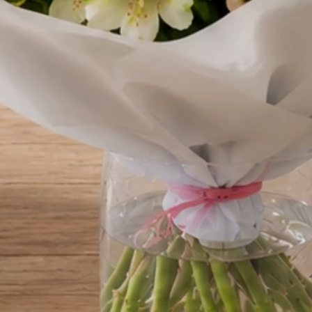
Wina
Oświadczenie o pełnoletności
Aby zamówić wino - zaró
odbiorca musicie być pełnoletni
Oświadczam, że jestem osobą pełnoletnią (m
18 lat), a także że odbiorca zamówienia jest osobą
Przyjmuję do wiadomości, że kurier ma prawo zw
wiek odbiorcy przy doręczeniu paczki. Upoważni
kwiaciarni do technicznego odbioru wybranego 
alkoholowego ze stacjonarnego punktu sprzedaży
dostarczenia go pod wskazany adres w moim imie
Treść bileciku