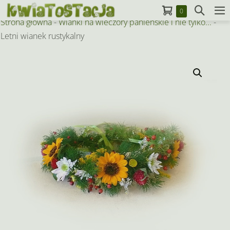
Skip
Koszyk
Search
Items
0
to
M
in
Strona główna
-
Wianki na wieczory panieńskie i nie tylko...
-
Toggle
To
Cart
content
Letni wianek rustykalny