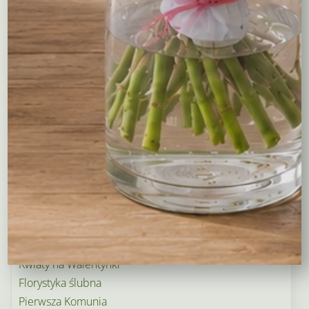
Maskotki
Kosze kwiatowe
Balony
Tulipany
Kosze upominkowe
Wianki na wieczory panieńskie i nie tylko…
Wielkanoc
Wieńce i wiązanki pogrzebowe
Dekoracje na groby
Torty kwiatowe
Ogródek i balkon
Narodziny dziecka
Rośliny doniczkowe
Boże Narodzenie
Kwiaty na Walentynki
Florystyka ślubna
Pierwsza Komunia