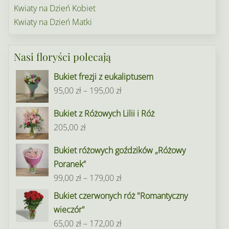
Kwiaty na Dzień Kobiet
Kwiaty na Dzień Matki
Nasi floryści polecają
Bukiet frezji z eukaliptusem
Zakres
95,00
zł
–
195,00
zł
cen:
Bukiet z Różowych Lilii i Róż
od
205,00
zł
95,00 zł
do
Bukiet różowych goździków „Różowy
195,00 zł
Poranek”
Zakres
99,00
zł
–
179,00
zł
cen:
Bukiet czerwonych róż "Romantyczny
od
wieczór"
99,00 zł
Zakres
65,00
zł
–
172,00
zł