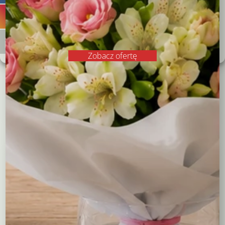
Odrzucam
Zobacz preferencje
Kompozycja na grób
Kompozycja nagrobna –
Polityka plików cookies
Polityka prywatności
biało fioletowa
serce
Zobacz ofertę
198,00
zł
110,00
zł
Czytaj dalej
Dodaj do koszyka
Kompozycje
Bukiety okolicznościowe
Róże
Kreatory bukietów
Flower boxy – kwiaty w pudełkach