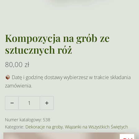
Kompozycja na grób ze
sztucznych róż
80,00
zł
Datę i godzinę dostawy wybierzesz w trakcie składania
zamówienia.
ilość
Decrease
Increase
Kompozycja
quantity
quantity
na
Numer katalogowy:
538
grób
Kategorie:
Dekoracje na groby
,
Wiązanki na Wszystkich Świętych
ze