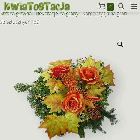
Skip
Koszyk
Search
Items
0
to
M
in
Strona główna
-
Dekoracje na groby
-
Kompozycja na grób
Toggle
To
Cart
content
ze sztucznych róż