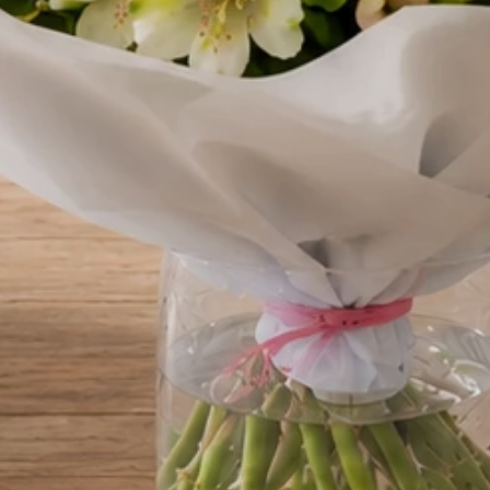
Wina
Oświadczenie o pełnoletności
Aby zamówić wino - zaró
odbiorca musicie być pełnoletni
Oświadczam, że jestem osobą pełnoletnią (m
18 lat), a także że odbiorca zamówienia jest osobą
Przyjmuję do wiadomości, że kurier ma prawo zw
wiek odbiorcy przy doręczeniu paczki. Upoważni
kwiaciarni do technicznego odbioru wybranego 
alkoholowego ze stacjonarnego punktu sprzedaży
dostarczenia go pod wskazany adres w moim imie
Treść bileciku