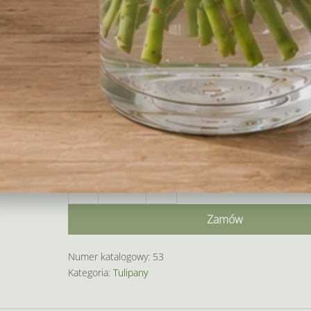
Pozostałoe 
Cena prezentów:
Cena kompozycji:
Razem:
ilość
Decrease
Increase
Elegancki
quantity
quantity
bukiet
Zamów
tulipanów
Numer katalogowy:
53
Kategoria:
Tulipany