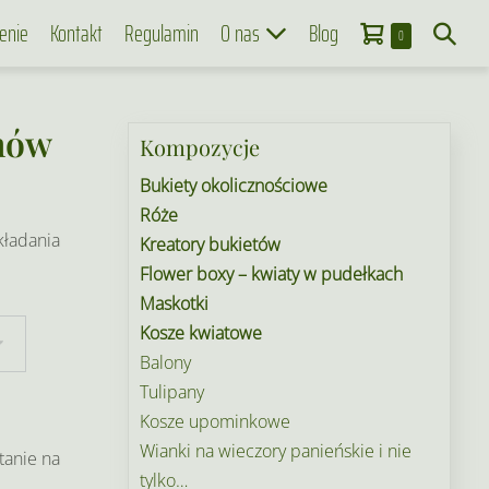
Koszyk
Search
enie
Kontakt
Regulamin
O nas
Blog
Items
0
in
Toggle
Cart
anów
Kompozycje
Bukiety okolicznościowe
Róże
kładania
Kreatory bukietów
Flower boxy – kwiaty w pudełkach
Maskotki
Kosze kwiatowe
Balony
Tulipany
Kosze upominkowe
Wianki na wieczory panieńskie i nie
tanie na
tylko…