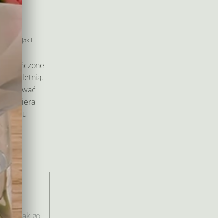
wno Ty jak i
am ukończone
 pełnoletnią.
eryfikować
am kuriera
produktu
 i
niu.