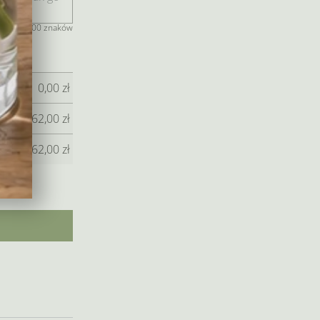
jeszcze 400 znaków
0,00
zł
62,00
zł
62,00
zł