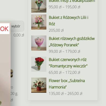
Bukiet frezji z eukaliptusem
Zakres
95,00
zł
–
195,00
zł
cen:
Bukiet z Różowych Lilii i
od
Róż
95,00 zł
Wyczyść wybór
OK
205,00
zł
do
0,00
zł
Bukiet różowych goździków
195,00 zł
„Różowy Poranek”
Zakres
99,00
zł
–
179,00
zł
cen:
Bukiet czerwonych róż
od
"Romantyczny wieczór"
99,00 zł
Zakres
65,00
zł
–
172,00
zł
do
cen:
Flower box „Subtelna
179,00 zł
od
Ferrero
Harmonia”
65,00 zł
Zakres
cher 200 g.
135,00
zł
–
265,00
zł
do
cen:
49,00 zł
172,00 zł