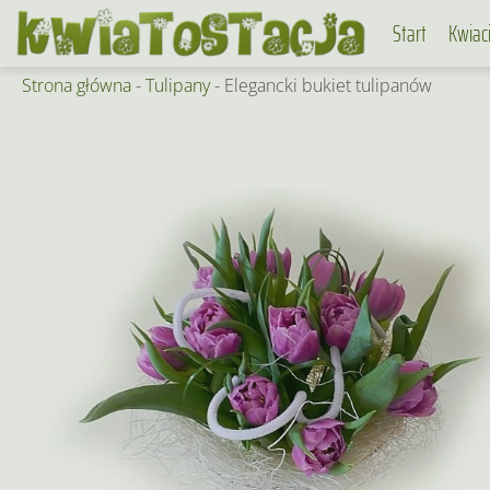
Skip
Start
Kwiac
to
content
Strona główna
-
Tulipany
-
Elegancki bukiet tulipanów