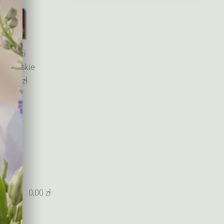
od
135,00 zł
do
265,00 zł
Baryłki
edlowskie
55,00 zł
0,00
zł