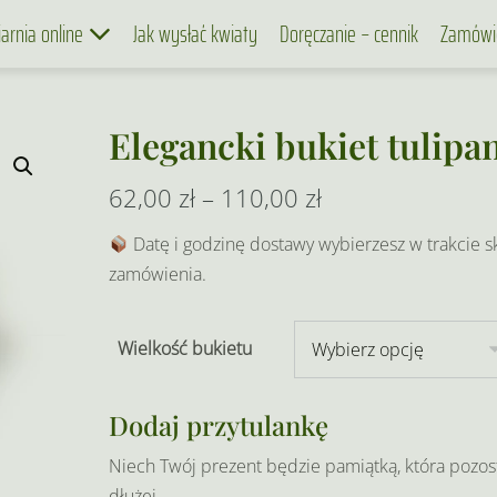
iarnia online
Jak wysłać kwiaty
Doręczanie – cennik
Zamówi
Elegancki bukiet tulip
Zakres
62,00
zł
–
110,00
zł
cen:
Datę i godzinę dostawy wybierzesz w trakcie s
zamówienia.
od
62,00 zł
Wielkość bukietu
do
110,00 zł
Dodaj przytulankę
Niech Twój prezent będzie pamiątką, która pozos
dłużej