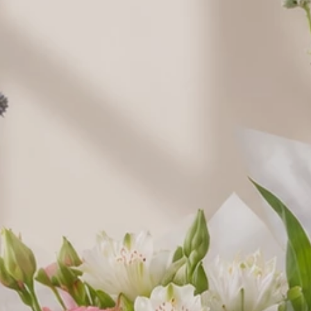
Raffaello 150
Raffaello 230
Ptasie
g.
30,00 zł
g.
49,00 zł
Mleczko
w
"Wedel"
38,00 zł
Lindor 100 g.
44,00 zł
Balony napełniane helem