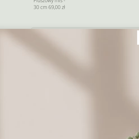
Pluszowy miś -
30 cm
69,00 zł
Dodaj prezent
Coś słodkiego do kwiatów
Milka 90 - 100
Merci 200 g.
Merci 400 g.
g.
19,00 zł
39,00 zł
69,00 zł
Ro