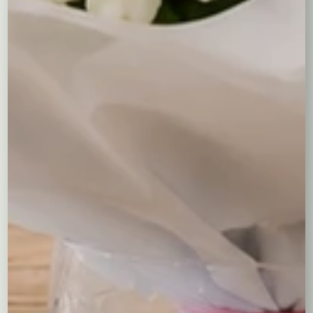
prezent na urodziny, podziękowanie, jak i gest „bez
okazji”.
„W dobrym tonie” to florystyczna propozycja stonowana,
dopracowana i ponadczasowa.
Dlaczego warto wybrać ten
bukiet?
Wyważona, elegancka kolorystyka
Świeże tulipany o pięknym, zwartym pokroju
Subtelny, przyjemny zapach frezji
Naturalne dodatki (eukaliptus) nadające lekkości
Uniwersalny charakter – pasuje do wielu okazji
Ręcznie wiązany przez florystę
To bukiet dla osób, które lubią prezenty „ze smakiem” —