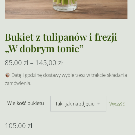
Bukiet z tulipanów i frezji
„W dobrym tonie”
Zakres
85,00
zł
–
145,00
zł
cen:
Datę i godzinę dostawy wybierzesz w trakcie składania
zamówienia.
od
85,00 zł
Wielkość bukietu
Wyczyść
do
145,00 zł
105,00
zł