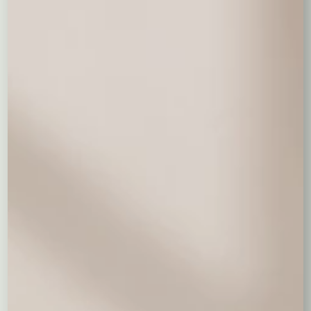
Balon serce z helem
26,00 zł
Wyczyść wybór
0,00
zł
Dodaj wazon na kwiaty
Wazon szklany
48,00 zł