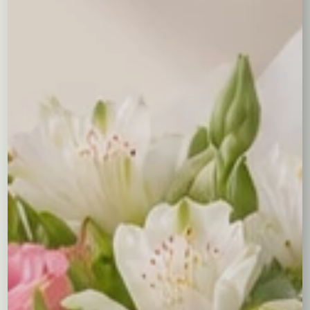
0,00
zł
Wina
Oświadczenie o pełnoletności
Aby zamówić wino - zarówno Ty
jak i odbiorca musicie być pełnoletni
Oświadczam, że jestem osobą pełnoletnią (mam
ukończone 18 lat), a także że odbiorca zamówienia jest
osobą pełnoletnią. Przyjmuję do wiadomości, że kurier
ma prawo zweryfikować wiek odbiorcy przy doręczeniu
paczki. Upoważniam kuriera kwiaciarni do technicznego
odbioru wybranego produktu alkoholowego ze
stacjonarnego punktu sprzedaży i dostarczenia go pod
wskazany adres w moim imieniu.
Treść bileciku