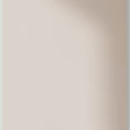
Ferrero Rocher
Raffaello 150 g.
Raffaello 230 g.
200 g.
49,00 zł
30,00 zł
49,00 zł
Ptasie Mleczko
Baryłki
Lindor 100 g.
"Wedel"
38,00 zł
wedlowskie
44,00 zł
55,00 zł
0,00
zł
Balony napełniane helem