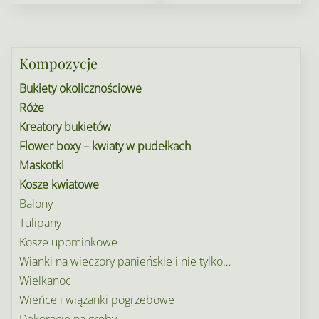
do
wiele
276,00 z
wariant
Opcje
Kompozycje
można
Bukiety okolicznościowe
wybrać
Róże
na
Kreatory bukietów
stronie
Flower boxy – kwiaty w pudełkach
produkt
Maskotki
Kosze kwiatowe
Balony
Tulipany
Kosze upominkowe
Wianki na wieczory panieńskie i nie tylko…
Wielkanoc
Wieńce i wiązanki pogrzebowe
Dekoracje na groby