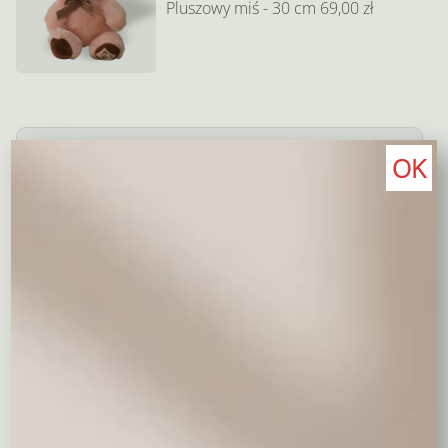
Pluszowy miś - 30 cm
69,00 zł
Wyczyść wybór
OK
0,00
zł
Dodaj prezent
Coś słodkiego do kwiatów
Milka 90 - 100 g.
Merci 200 g.
Merci 400 g.
19,00 zł
39,00 zł
69,00 zł