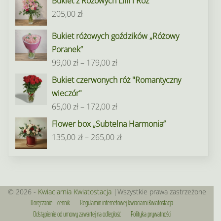
Bukiet z Różowych Lilii i Róż
od
205,00
zł
95,00 zł
do
Bukiet różowych goździków „Różowy
195,00 zł
Poranek”
Zakres
99,00
zł
–
179,00
zł
cen:
Bukiet czerwonych róż "Romantyczny
od
wieczór"
99,00 zł
Zakres
65,00
zł
–
172,00
zł
do
cen:
Flower box „Subtelna Harmonia”
179,00 zł
od
Zakres
135,00
zł
–
265,00
zł
65,00 zł
cen:
do
od
172,00 zł
135,00 zł
do
© 2026 -
Kwiaciarnia Kwiatostacja
|Wszystkie prawa zastrzeżone
Doręczanie – cennik
Regulamin internetowej kwiaciarni Kwiatostacja
265,00 zł
Odstąpienie od umowy zawartej na odległość
Polityka prywatności