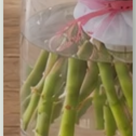
estetyczne, przemyślane i nienachalne.
Skład bukietu
tulipany (odcienie fioletu i różu)
frezje (białe / pastelowe)
eukaliptus
dekoracyjna kryza florystyczna
Kolorystyka kwiatów może się nieznacznie różnić w
zależności od sezonowej dostępności.
Cechy bukietu
Styl: elegancki, naturalny, nowoczesny
Kolorystyka: fiolet, róż, biel, zieleń
Zapach: delikatny (frezja)
Forma: klasyczny bukiet wiązany