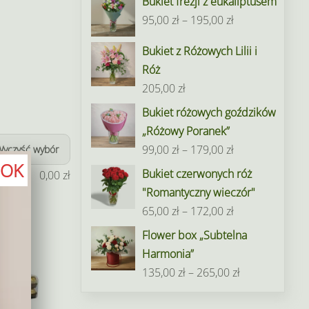
Bukiet frezji z eukaliptusem
Zakres
95,00
zł
–
195,00
zł
cen:
Bukiet z Różowych Lilii i
od
Róż
95,00 zł
205,00
zł
do
Bukiet różowych goździków
195,00 zł
„Różowy Poranek”
Zakres
99,00
zł
–
179,00
zł
Wyczyść wybór
OK
cen:
Bukiet czerwonych róż
0,00
zł
od
"Romantyczny wieczór"
99,00 zł
Zakres
65,00
zł
–
172,00
zł
do
cen:
Flower box „Subtelna
179,00 zł
od
Harmonia”
65,00 zł
Zakres
135,00
zł
–
265,00
zł
do
cen:
172,00 zł