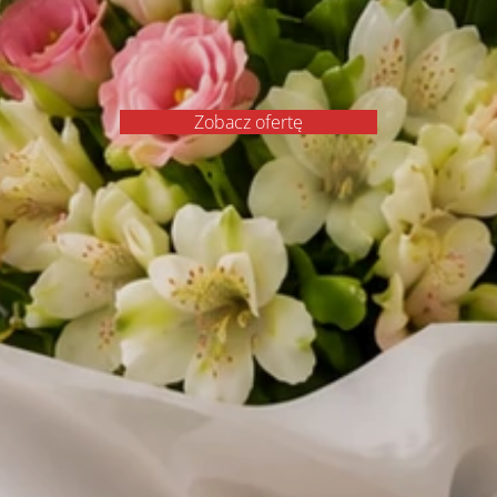
Wazon szklany
48,00 zł
Zgadzam się
Odrzucam
Zobacz preferencj
Polityka plików cookies
Polityka prywatności
Zobacz ofertę
Wina
Oświadczenie o pełnoletności
Aby zamówić wino - zaró
odbiorca musicie być pełnoletni
Oświadczam, że jestem osobą pełnoletnią (m
18 lat), a także że odbiorca zamówienia jest osobą
Przyjmuję do wiadomości, że kurier ma prawo zw
wiek odbiorcy przy doręczeniu paczki. Upoważni
kwiaciarni do technicznego odbioru wybranego 
alkoholowego ze stacjonarnego punktu sprzedaży
dostarczenia go pod wskazany adres w moim imie
Treść bileciku