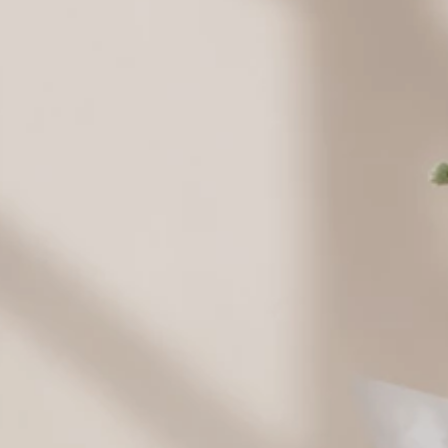
Milka 90 - 100
Merci 200 g.
Merci 400 g.
g.
19,00 zł
39,00 zł
69,00 zł
Ro
Raffaello 150
Raffaello 230
Ptasie
g.
30,00 zł
g.
49,00 zł
Mleczko
w
"Wedel"
38,00 zł
Lindor 100 g.