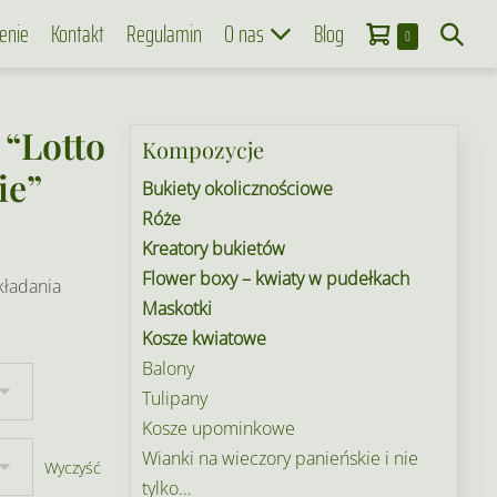
Koszyk
Search
enie
Kontakt
Regulamin
O nas
Blog
Items
0
in
Toggle
Cart
 “Lotto
Kompozycje
ie”
Bukiety okolicznościowe
Róże
Kreatory bukietów
Flower boxy – kwiaty w pudełkach
kładania
Maskotki
Kosze kwiatowe
Balony
Tulipany
Kosze upominkowe
Wianki na wieczory panieńskie i nie
Wyczyść
tylko…