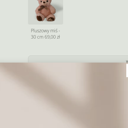
Pluszowy miś -
30 cm
69,00 zł
Dodaj prezent
Coś słodkiego do kwiatów