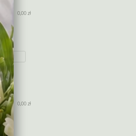
0,00
zł
0 zł
w
0,00
zł
 do
ia