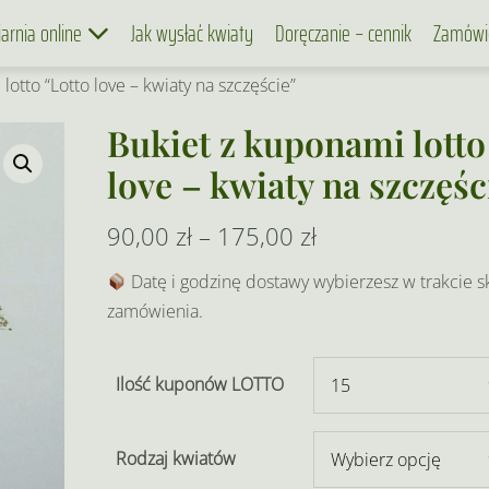
iarnia online
Jak wysłać kwiaty
Doręczanie – cennik
Zamówi
lotto “Lotto love – kwiaty na szczęście”
Bukiet z kuponami lotto
love – kwiaty na szczęśc
Zakres
90,00
zł
–
175,00
zł
cen:
Datę i godzinę dostawy wybierzesz w trakcie s
zamówienia.
od
90,00 zł
Ilość kuponów LOTTO
do
175,00 zł
Rodzaj kwiatów