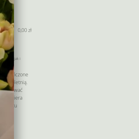
e
0,00
zł
wno Ty jak i
am ukończone
 pełnoletnią.
eryfikować
am kuriera
produktu
 i
niu.