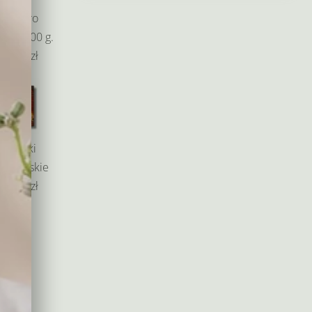
od
Ferrero
135,00 zł
cher 200 g.
do
49,00 zł
265,00 zł
Baryłki
edlowskie
55,00 zł