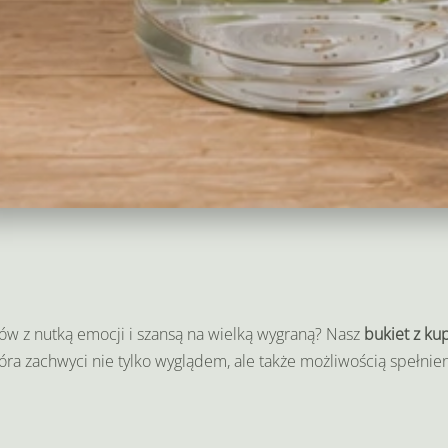
kuponami
lotto
Numer katalogowy:
628
Kategoria:
Bukiety okolicznościowe
"Lotto
love
-
kwiaty
na
szczęście"
ów z nutką emocji i szansą na wielką wygraną? Nasz
bukiet z ku
tóra zachwyci nie tylko wyglądem, ale także możliwością spełnie