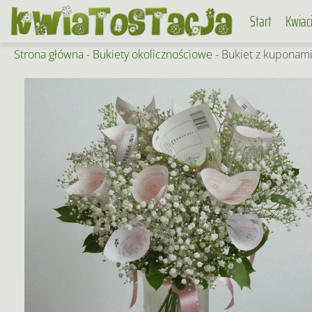
Skip
Start
Kwiac
to
content
Strona główna
-
Bukiety okolicznościowe
-
Bukiet z kuponami 