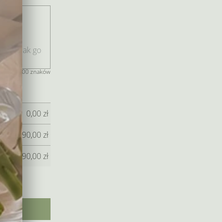
jeszcze 400 znaków
0,00
zł
90,00
zł
90,00
zł