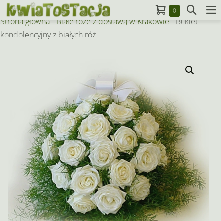
Skip
Koszyk
Search
Items
0
to
M
in
Strona główna
-
Białe róże z dostawą w Krakowie
-
Bukiet
Toggle
To
Cart
content
kondolencyjny z białych róż