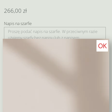
266,00
zł
Napis na szarfie
OK
Treść bileciku
Pozostałoe jeszcze 400 znaków