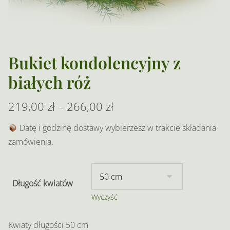
Bukiet kondolencyjny z
białych róż
Zakres
219,00
zł
–
266,00
zł
cen:
Datę i godzinę dostawy wybierzesz w trakcie składania
zamówienia.
od
219,00 zł
do
Długość kwiatów
Wyczyść
266,00 zł
Kwiaty długości 50 cm