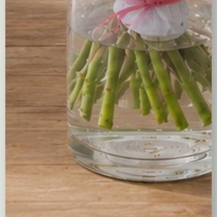
Wybierz opcje
Wybierz opcje
Kompozycje
Bukiety okolicznościowe
Róże
Kreatory bukietów
Flower boxy – kwiaty w pudełkach
Maskotki
Kosze kwiatowe
Balony
Tulipany
Kosze upominkowe
Wianki na wieczory panieńskie i nie tylko…