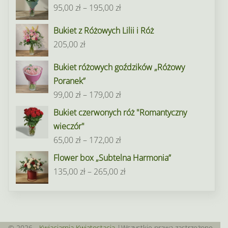
Zakres
95,00
zł
–
195,00
zł
cen:
Bukiet z Różowych Lilii i Róż
od
205,00
zł
95,00 zł
do
Bukiet różowych goździków „Różowy
195,00 zł
Poranek”
Zakres
99,00
zł
–
179,00
zł
cen:
Bukiet czerwonych róż "Romantyczny
od
wieczór"
99,00 zł
Zakres
65,00
zł
–
172,00
zł
do
cen:
Flower box „Subtelna Harmonia”
179,00 zł
od
Zakres
135,00
zł
–
265,00
zł
65,00 zł
cen:
do
od
172,00 zł
135,00 zł
do
© 2026 -
Kwiaciarnia Kwiatostacja
|Wszystkie prawa zastrzeżone