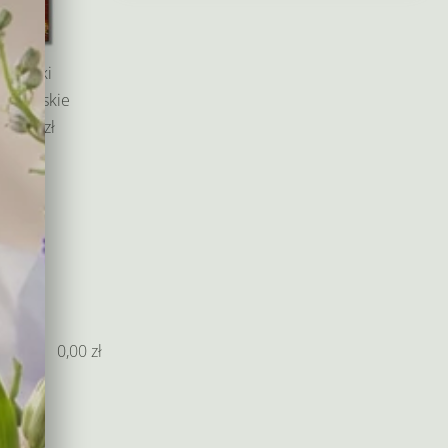
od
135,00 zł
do
Baryłki
265,00 zł
edlowskie
55,00 zł
0,00
zł