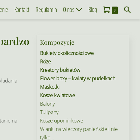
Koszyk
Search
enie
Kontakt
Regulamin
O nas
Blog
Items
0
in
Toggle
Cart
 bardzo
Kompozycje
Bukiety okolicznościowe
Róże
Kreatory bukietów
Flower boxy – kwiaty w pudełkach
kładania
Maskotki
Kosze kwiatowe
Balony
Tulipany
tanie na
Kosze upominkowe
Wianki na wieczory panieńskie i nie
tylko…