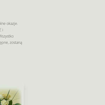
lne okazje.
 i
Wszystko
ępne, zostaną