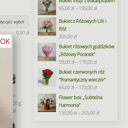
Bukiet frezji z eukaliptusem
Zakres
95,00
zł
–
195,00
zł
cen:
Bukiet z Różowych Lilii i
Wyczyść wybór
od
Róż
95,00 zł
0,00
zł
205,00
zł
do
OK
Bukiet różowych goździków
195,00 zł
„Różowy Poranek”
Zakres
99,00
zł
–
179,00
zł
cen:
Bukiet czerwonych róż
od
"Romantyczny wieczór"
99,00 zł
Zakres
65,00
zł
–
172,00
zł
do
cen:
Ferrero
Flower box „Subtelna
179,00 zł
od
cher 200 g.
Harmonia”
65,00 zł
49,00 zł
Zakres
135,00
zł
–
265,00
zł
do
cen:
172,00 zł