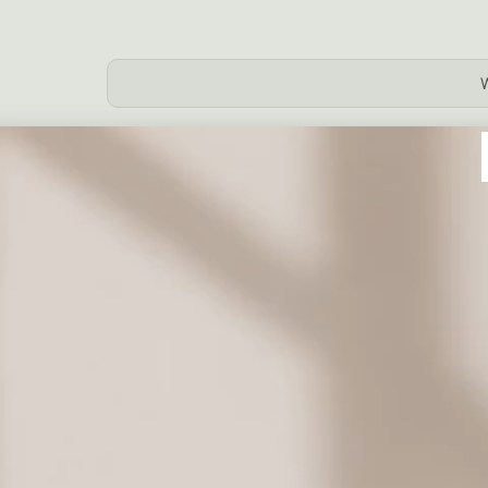
Dodaj prezent
Coś słodkiego do kwiatów
Milka 90 - 100
Merci 200 g.
Merci 400 g.
g.
19,00 zł
39,00 zł
69,00 zł
Ro