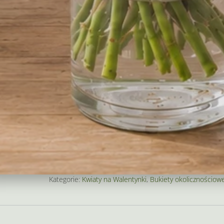
Pozostałoe 
Cena prezentów:
Cena kompozycji:
Razem:
ilość
Decrease
Increase
Bukiet
quantity
quantity
koktajlowy
Zamów
"Tak
bardzo
Numer katalogowy:
556
Kategorie:
Kwiaty na Walentynki
,
Bukiety okolicznościow
Cię
kocham"