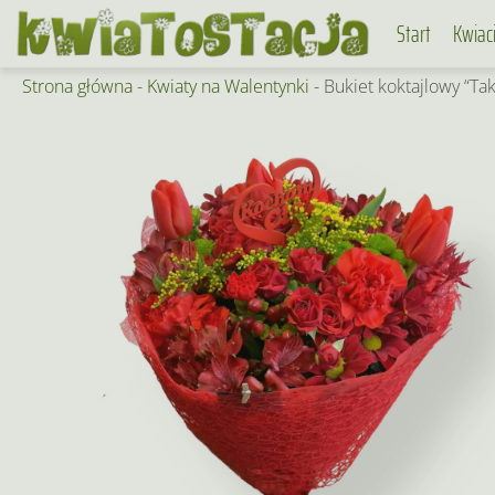
Skip
Start
Kwiac
to
content
Strona główna
-
Kwiaty na Walentynki
-
Bukiet koktajlowy “Ta