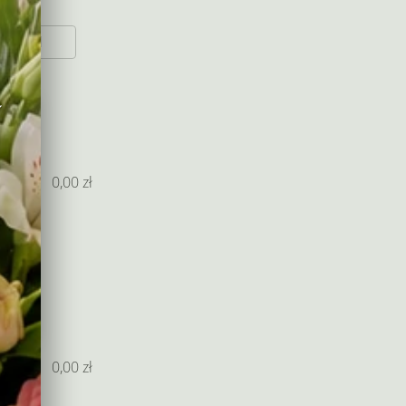
0 zł
w
 do
0,00
zł
ia
e
0,00
zł