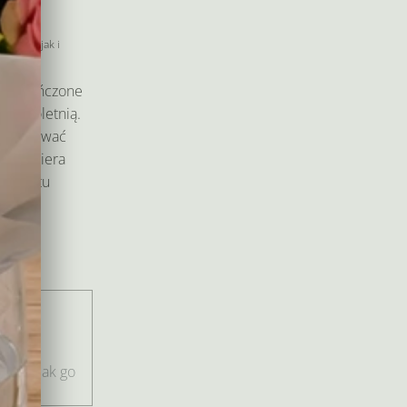
wno Ty jak i
am ukończone
 pełnoletnią.
eryfikować
am kuriera
produktu
 i
niu.