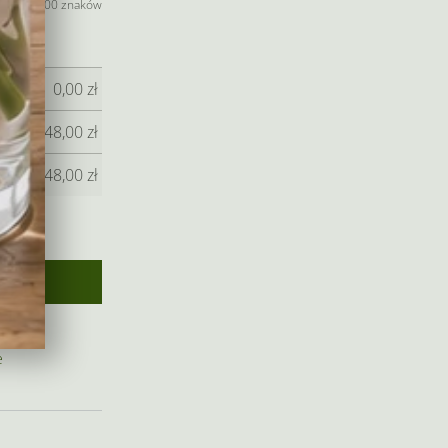
jeszcze 400 znaków
0,00
zł
148,00
zł
148,00
zł
e