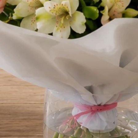
Wina
Oświadczenie o pełnoletności
Aby zamówić wino - zaró
odbiorca musicie być pełnoletni
Oświadczam, że jestem osobą pełnoletnią (m
18 lat), a także że odbiorca zamówienia jest osobą
Przyjmuję do wiadomości, że kurier ma prawo zw
wiek odbiorcy przy doręczeniu paczki. Upoważni
kwiaciarni do technicznego odbioru wybranego 
alkoholowego ze stacjonarnego punktu sprzedaży
dostarczenia go pod wskazany adres w moim imie
Treść bileciku