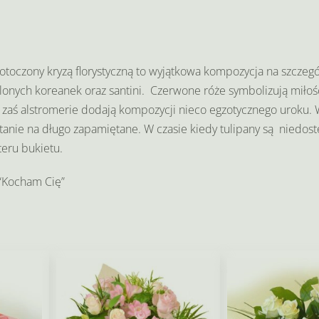
 otoczony kryzą florystyczną to wyjątkowa kompozycja na szczegó
lonych koreanek oraz santini. Czerwone róże symbolizują miłość
, zaś alstromerie dodają kompozycji nieco egzotycznego uroku. 
tanie na długo zapamiętane. W czasie kiedy tulipany są niedost
teru bukietu.
 “Kocham Cię”