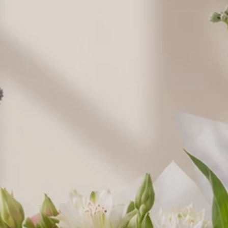
Raffaello 150
Raffaello 230
Ptasie
g.
30,00 zł
g.
49,00 zł
Mleczko
w
"Wedel"
38,00 zł
Lindor 100 g.
44,00 zł
Balony napełniane helem