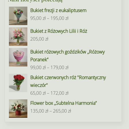
Bukiet frezji z eukaliptusem
Zakres
95,00
zł
–
195,00
zł
cen:
Bukiet z Różowych Lilii i Róż
od
205,00
zł
95,00 zł
do
Bukiet różowych goździków „Różowy
195,00 zł
Poranek”
Zakres
99,00
zł
–
179,00
zł
cen:
Bukiet czerwonych róż "Romantyczny
od
wieczór"
99,00 zł
Zakres
65,00
zł
–
172,00
zł
do
cen:
Flower box „Subtelna Harmonia”
179,00 zł
od
Zakres
135,00
zł
–
265,00
zł
65,00 zł
cen:
do
od