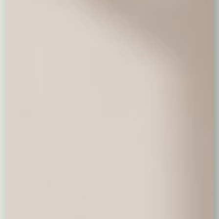
Ferrero Rocher
Raffaello 150 g.
Raffaello 230 g.
200 g.
49,00 zł
30,00 zł
49,00 zł
Ptasie Mleczko
Baryłki
Lindor 100 g.
"Wedel"
38,00 zł
wedlowskie
44,00 zł
55,00 zł
0,00
zł
Balony napełniane helem