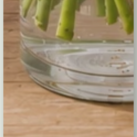
Bukiet “Paleta Barw”
to gwarancja uśmiechu i radości dla
każdej obdarowanej osoby. Dzięki naszej kwiaciarni
internetowej możesz łatwo i szybko zamówić ten piękny
bukiet, a my dostarczymy go pod wskazany adres. Nie
czekaj, zrób niespodziankę bliskim już dziś!
Być może spodobają Ci się...