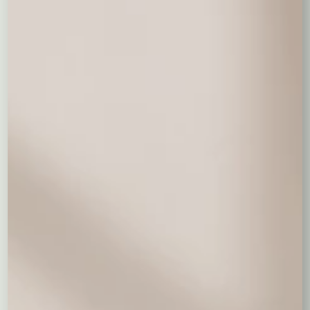
Balon serce z helem
26,00 zł
Wyczyść wybór
0,00
zł
Dodaj wazon na kwiaty
Wazon szklany
48,00 zł