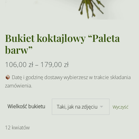
Bukiet koktajlowy “Paleta
barw”
Zakres
106,00
zł
–
179,00
zł
cen:
Datę i godzinę dostawy wybierzesz w trakcie składania
zamówienia.
od
106,00 zł
Wielkość bukietu
Wyczyść
do
179,00 zł
12 kwiatów