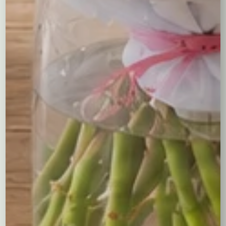
Święta
: Dodaj kolorów do świątecznych chwil dzięki
naszej pięknej kompozycji.
Podziękowanie
: Wyraź swoją wdzięczność w
najpiękniejszy możliwy sposób.
Pielęgnacja Bukietu:
Woda i Odżywki
: Regularnie zmieniaj wodę w
wazonie i dodawaj odżywki do kwiatów, aby
przedłużyć ich świeżość.
Unikaj Bezpośredniego Słońca
: Ustaw bukiet w
miejscu, gdzie nie będzie narażony na
bezpośrednie promienie słoneczne.
Przycinanie Łodyg
: Co kilka dni przycinaj końcówki
łodyg pod kątem, aby kwiaty lepiej chłonęły wodę.
Zamów już teraz i spraw, aby każdy dzień był pełen
kolorów!