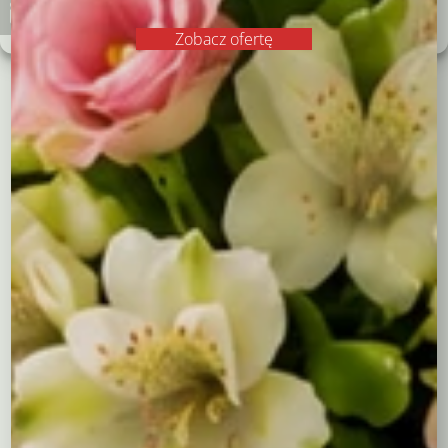
barw"
dostawą w Krakowie
Polityka plików cookies
Polityka prywatności
Zobacz ofertę
Opis
Dodatkowe informacje
Opis
Bukiet koktajlowy “Paleta Barw” zachwyca swoją
różnorodnością kolorów i kwiatów. Ten bukiet to
perfekcyjna kompozycja złożona z koreanek, gerber,
alstromerii i goździków, wzbogacona o zielone
przybranie. Całość została starannie owinięta
dwukolorową kryzą, nadając bukietowi elegancki i stylowy
wygląd.
Dlaczego warto wybrać bukiet
koktajlowy “Paleta Barw”?