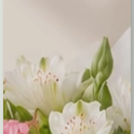
0,00
zł
Wina
Oświadczenie o pełnoletności
Aby zamówić wino - zarówno Ty
jak i odbiorca musicie być pełnoletni
Oświadczam, że jestem osobą pełnoletnią (mam
ukończone 18 lat), a także że odbiorca zamówienia jest
osobą pełnoletnią. Przyjmuję do wiadomości, że kurier
ma prawo zweryfikować wiek odbiorcy przy doręczeniu
paczki. Upoważniam kuriera kwiaciarni do technicznego
odbioru wybranego produktu alkoholowego ze
stacjonarnego punktu sprzedaży i dostarczenia go pod
wskazany adres w moim imieniu.
Treść bileciku