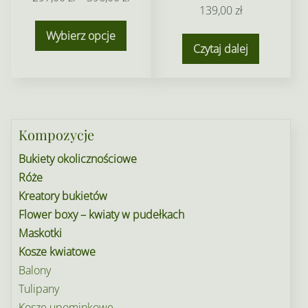
139,00
zł
cen:
Ten
od
Wybierz opcje
produkt
Czytaj dalej
297,00 zł
ma
do
wiele
396,00 zł
wariantów.
Opcje
Kompozycje
można
wybrać
Bukiety okolicznościowe
na
Róże
stronie
Kreatory bukietów
produktu
Flower boxy – kwiaty w pudełkach
Maskotki
Kosze kwiatowe
Balony
Tulipany
Kosze upominkowe