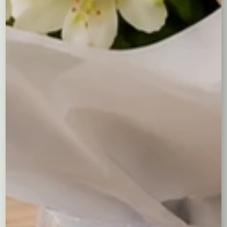
Różnorodność Kwiatów i Kolorów
: Bukiet zawiera
różnorodne kwiaty, które razem tworzą harmonijną i
przyciągającą wzrok kompozycję.
Świeżość i Trwałość
: Kwiaty w naszym bukiecie są
zawsze świeże, dzięki czemu długo cieszą swoim
wyglądem i zapachem.
Eleganckie Wykończenie
: Dwukolorowa kryza
dodaje bukietowi wyjątkowego charakteru, czyniąc
go idealnym na każdą okazję.
Idealny na:
Urodziny
: Spraw radość bliskiej osobie, wręczając
jej ten kolorowy i radosny bukiet.
Imieniny
: Bukiet “Paleta Barw” to świetny sposób na
wyrażenie swoich najlepszych życzeń.