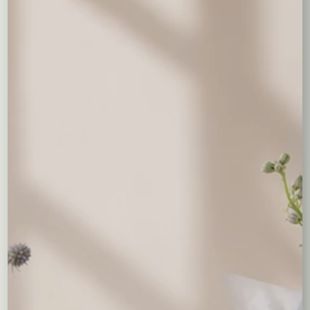
Opis
Bardzo ładna azalia w kolorze różowym z gustowną
dekoracją. Roślina długo kwitnie ciesząc oczy
domowników.
Być może spodobają Ci się...
Niedostepny
Niedostepny
Prymulki w koszyczku
Poinsecja – gwiazda