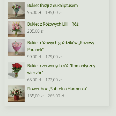
Bukiet frezji z eukaliptusem
Zakres
95,00
zł
–
195,00
zł
cen:
Bukiet z Różowych Lilii i Róż
od
205,00
zł
95,00 zł
do
Bukiet różowych goździków „Różowy
195,00 zł
Poranek”
Zakres
99,00
zł
–
179,00
zł
cen:
Bukiet czerwonych róż "Romantyczny
od
wieczór"
99,00 zł
Zakres
65,00
zł
–
172,00
zł
do
cen:
Flower box „Subtelna Harmonia”
179,00 zł
od
Zakres
135,00
zł
–
265,00
zł
65,00 zł
cen:
do
od
172,00 zł