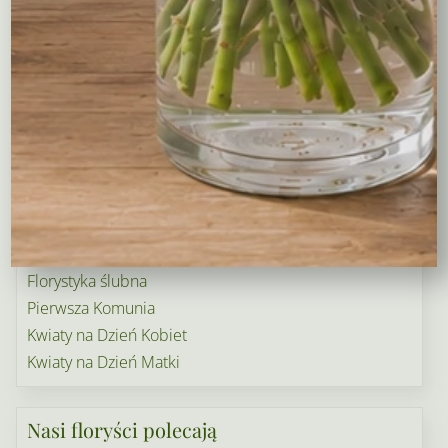
Wianki na wieczory panieńskie i nie tylko…
Wielkanoc
Wieńce i wiązanki pogrzebowe
Dekoracje na groby
Torty kwiatowe
Ogródek i balkon
Narodziny dziecka
Rośliny doniczkowe
Boże Narodzenie
Kwiaty na Walentynki
Florystyka ślubna
Pierwsza Komunia
Kwiaty na Dzień Kobiet
Kwiaty na Dzień Matki
Nasi floryści polecają