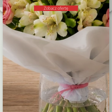
32,00
zł
89,00
zł
Polityka plików cookies
Polityka prywatności
Zobacz ofertę
Czytaj dalej
Czytaj dalej
Kompozycje
Bukiety okolicznościowe
Róże
Kreatory bukietów
Flower boxy – kwiaty w pudełkach
Maskotki
Kosze kwiatowe
Balony
Tulipany
Kosze upominkowe